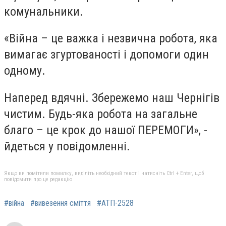
комунальники.
«Війна – це важка і незвична робота, яка
вимагає згуртованості і допомоги один
одному.
Наперед вдячні. Збережемо наш Чернігів
чистим. Будь-яка робота на загальне
благо – це крок до нашої ПЕРЕМОГИ», -
йдеться у повідомленні.
Якщо ви помітили помилку, виділіть необхідний текст і натисніть Ctrl + Enter, щоб
повідомити про це редакцію
#війна
#вивезення сміття
#АТП-2528