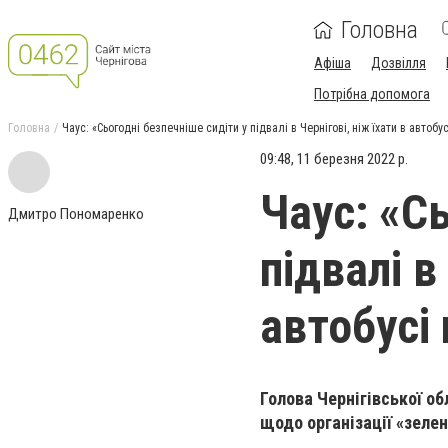
Головна
Афіша
Дозвілля
Потрібна допомога
Головна
Чаус: «Сьогодні безпечніше сидіти у підвалі в Чернігові, ніж їхати в автобу
09:48, 11 березня 2022 р.
Чаус: «Сь
Дмитро Пономаренко
підвалі в
автобусі 
Голова Чернігівської об
щодо організації «зелен