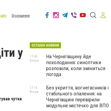
сайті
Оголошення
ОСТАННІ НОВИНИ
іти у
На Чернігівщину йде
17:49
Вчора
похолодання: синоптики
розповіли, коли зміниться
погода
Без укриття, вогнегасників і
17:16
Вчора
стабільного опалення: на
тував чутки
Чернігівщині перевірили
модульне містечко для ВПО