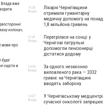
о Влада вже
Лікарні Чернігівщини
16:30
оворити
Вчора
отримали гуманітарну
медичну допомогу на понад
1,8 мільйона гривень
двосторонні
вану колону»,
Перегрілася на сонці: у
15:41
Вчора
Чернігові патрульні
і мови про
допомогли пенсіонерці
дістатися додому
 буде
е сидіти в
За одного незаконно
14:54
Вчора
виловленого рака — 3332
гривні: на Чернігівщині
вводять заборону
У Чернігівському медцентрі
14:07
Вчора
сучасної онкології запрацює