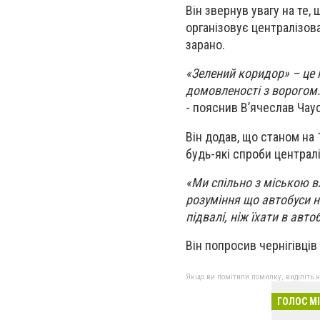
Він звернув увагу на те
організовує централізова
зарано.
«Зелений коридор» – це 
домовленості з ворогом.
- пояснив В’ячеслав Чаус
Він додав, що станом на 
будь-які спроби централі
«Ми спільно з міською 
розуміння що автобуси не
підвалі, ніж їхати в авто
Він попросив чернігівців
Якщо ви помітили помилку, виділіть нео
ГОЛОС М