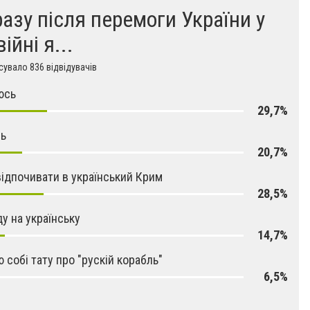
разу після перемоги України у
війні я...
увало 836 відвідувачів
юсь
29,7%
сь
20,7%
відпочивати в український Крим
28,5%
у на українську
14,7%
 собі тату про "рускій корабль"
6,5%