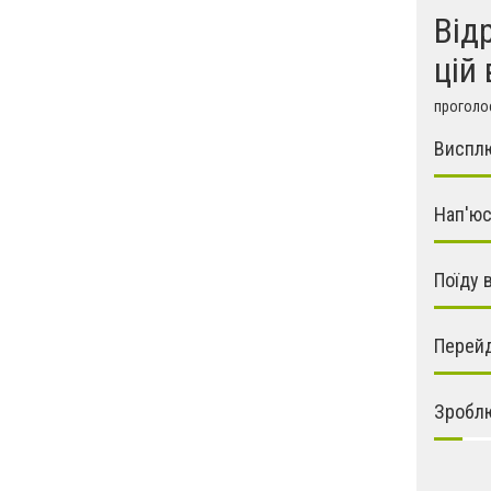
Від
цій 
проголос
Виспл
Нап'ю
Поїду 
Перейд
Зроблю