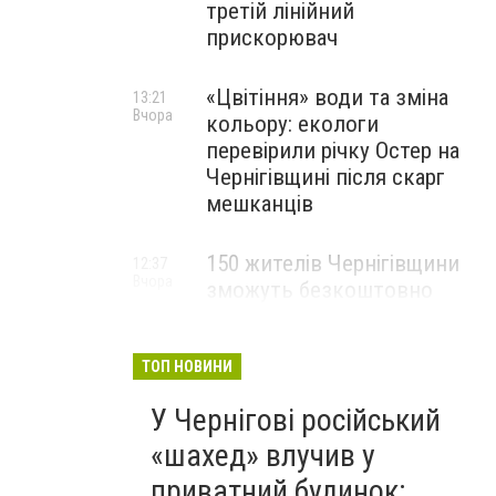
третій лінійний
прискорювач
«Цвітіння» води та зміна
13:21
Вчора
кольору: екологи
перевірили річку Остер на
Чернігівщині після скарг
мешканців
150 жителів Чернігівщини
12:37
Вчора
зможуть безкоштовно
опанувати професію
електрика
ТОП НОВИНИ
У Чернігові російський
«шахед» влучив у
приватний будинок: