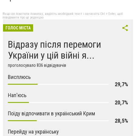
Якщо ви помітили помилку, виділіть необхідний текст і натисніть Ctrl + Enter, щоб
повідомити про це редакцію
ГОЛОС МІСТА
Відразу після перемоги
України у цій війні я...
проголосувало 836 відвідувачів
Висплюсь
29,7%
Нап'юсь
20,7%
Поїду відпочивати в український Крим
28,5%
Перейду на українську