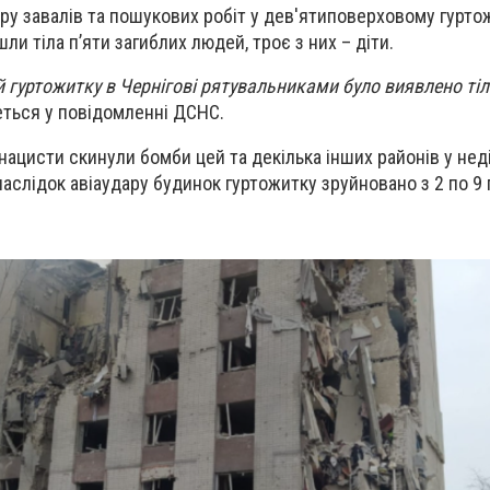
ору завалів та пошукових робіт у дев'ятиповерховому гурто
и тіла п’яти загиблих людей, троє з них – діти.
й гуртожитку в Чернігові рятувальниками було виявлено тіл
еться у повідомленні ДСНС.
нацисти скинули бомби цей та декілька інших районів у неді
наслідок авіаудару будинок гуртожитку зруйновано з 2 по 9 