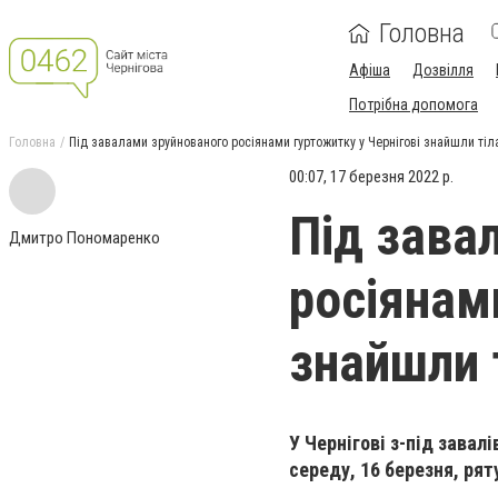
Головна
Афіша
Дозвілля
Потрібна допомога
Головна
Під завалами зруйнованого росіянами гуртожитку у Чернігові знайшли тіла
00:07, 17 березня 2022 р.
Під зава
Дмитро Пономаренко
росіянам
знайшли 
У Чернігові з-під завал
середу, 16 березня, рят