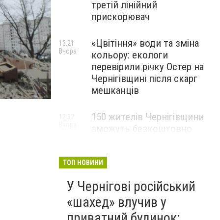
третій лінійний
прискорювач
«Цвітіння» води та зміна
13:21
Вчора
кольору: екологи
перевірили річку Остер на
Чернігівщині після скарг
мешканців
150 жителів Чернігівщини
12:37
Вчора
зможуть безкоштовно
опанувати професію
електрика
ТОП НОВИНИ
У Чернігові російський
«шахед» влучив у
приватний будинок: