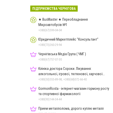
ПІДПРИЄМСТВА ЧЕРНІГОВА
★ BusMaster ★ Переобладнання
Мікроавтобусів №1
+380(67)599-04-04
Юридичний Маркетплейс "Консультант"
+380(73)260-29-94
Чернігівська Медіа Група ( ЧМГ )
+380(67)757-07-30
Клініка доктора Сороки. Лікування:
алкогольної, ігрової, тютюнової, харчової
залежностей, неврозів т
+380(50)555-89-98, +380(68)072-66-40
GormonRosta - інтернет-магазин гормону росту
та спортивної фармакології
+380(93)144-34-44
Прием металлолома, дорого куплю металл