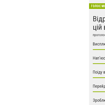
ГОЛОС М
Від
цій 
проголос
Виспл
Нап'ю
Поїду 
Перейд
Зроблю