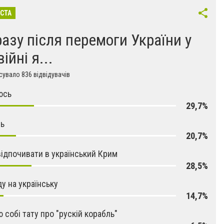
ІСТА
разу після перемоги України у
війні я...
увало 836 відвідувачів
юсь
29,7%
сь
20,7%
відпочивати в український Крим
28,5%
у на українську
14,7%
 собі тату про "рускій корабль"