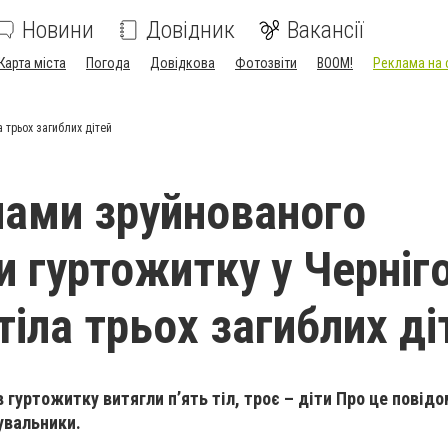
Новини
Довідник
Вакансії
Карта міста
Погода
Довідкова
Фотозвіти
BOOM!
Реклама на 
 трьох загиблих дітей
лами зруйнованого
и гуртожитку у Черніго
тіла трьох загиблих ді
ів гуртожитку витягли п’ять тіл, троє – діти Про це повідо
увальники.