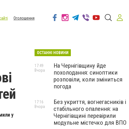
сайті
Оголошення
ОСТАННІ НОВИНИ
На Чернігівщину йде
17:49
Вчора
похолодання: синоптики
ві
розповіли, коли зміниться
погода
тей
Без укриття, вогнегасників і
17:16
Вчора
стабільного опалення: на
мили у
Чернігівщині перевірили
модульне містечко для ВПО