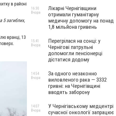
житку в районі
Лікарні Чернігівщини
16:30
Вчора
отримали гуманітарну
медичну допомогу на понад
а 5 загиблих,
1,8 мільйона гривень
лю вранці, 13
Перегрілася на сонці: у
15:41
поверх.
Вчора
Чернігові патрульні
допомогли пенсіонерці
дістатися додому
За одного незаконно
14:54
Вчора
виловленого рака — 3332
гривні: на Чернігівщині
вводять заборону
У Чернігівському медцентрі
14:07
Вчора
сучасної онкології запрацює