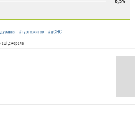
6,5%
дування
#гуртожиток
#дСНС
 наші джерела