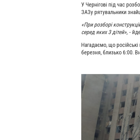
У Чернігові під час розб
ЗАЗу рятувальники знайшл
«При розборі конструкці
серед яких 3 дітей»,
- йд
Нагадаємо, що російські 
березня, близько 6:00. В