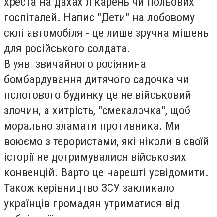
хреста на дахах лікарень чи польових
госпіталей. Напис "Дети" на лобовому
склі автомобіля - це лише зручна мішень
для російського солдата.
В уяві звичайного росіянина
бомбардування дитячого садочка чи
пологового будинку це не військовий
злочин, а хитрість, "смекалочка", щоб
морально зламати противника.
Ми
воюємо з терористами, які ніколи в своїй
історії не дотримувалися військових
конвенцій. Варто це нарешті усвідомити.
Також к
ерівництво ЗСУ закликало
українців громадян утриматися від