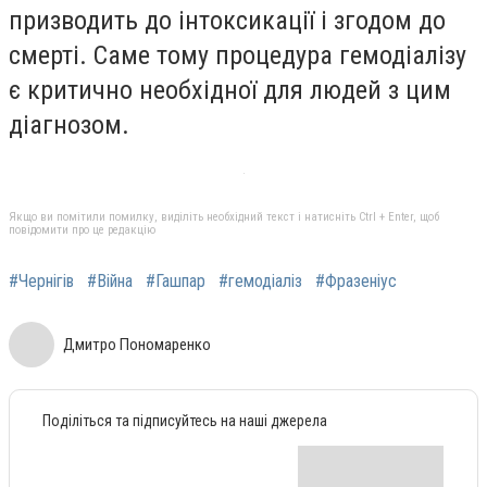
призводить до інтоксикації і згодом до
смерті. Саме тому процедура гемодіалізу
є критично необхідної для людей з цим
діагнозом.
Якщо ви помітили помилку, виділіть необхідний текст і натисніть Ctrl + Enter, щоб
повідомити про це редакцію
#Чернігів
#Війна
#Гашпар
#гемодіаліз
#Фразеніус
Дмитро Пономаренко
Поділіться та підписуйтесь на наші джерела