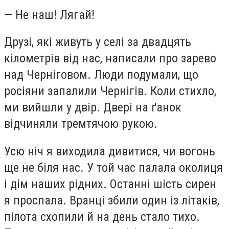
— Не наш! Лягай!
Друзі, які живуть у селі за двадцять
кілометрів від нас, написали про зарево
над Черніговом. Люди подумали, що
росіяни запалили Чернігів. Коли стихло,
ми вийшли у двір. Двері на ґанок
відчиняли тремтячою рукою.
Усю ніч я виходила дивитися, чи вогонь
ще не біля нас. У той час палала околиця
і дім наших рідних. Останні шість сирен
я проспала. Вранці збили один із літаків,
пілота схопили й на день стало тихо.