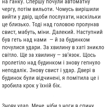
на ґанку. Спершу почули автоматну
чергу, потім вильоти. Чомусь вирішили
вийти у двір, щоби послухати, наскільки
це близько. Тоді над головою пролунав
свист, мабуть, міни. Далекий. Наступний
був геть над нами — й за будинком
почулися удари. За хвилину в хаті зникло
світло. Ще за хвилину — зв’язок. Щось
пролетіло над будинком і знову гепнуло
неподалік. Знову свист і удар. Двері в
будинок були відчинені, я помітила це і
зробила крок у їхній бік.
Знову удар. Мене, ніби з ноги в спину,