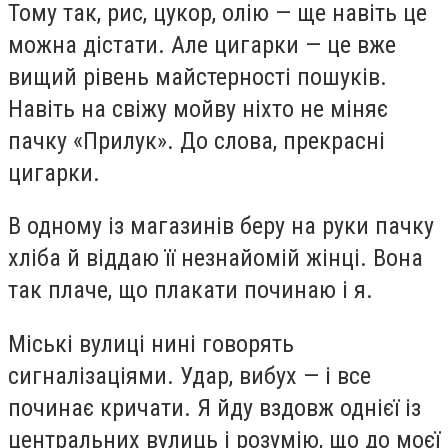
Тому так, рис, цукор, олію — ще навіть це
можна дістати. Але цигарки — це вже
вищий рівень майстерності пошуків.
Навіть на свіжу мойву ніхто не міняє
пачку «Прилук». До слова, прекрасні
цигарки.
В одному із магазинів беру на руки пачку
хліба й віддаю її незнайомій жінці. Вона
так плаче, що плакати починаю і я.
Міські вулиці нині говорять
сигналізаціями. Удар, вибух — і все
починає кричати. Я йду вздовж однієї із
центральних вулиць і розумію, що до моєї