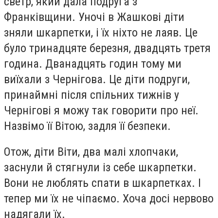
светр, який дала подруга з
Франківщини. Уночі в Жашкові діти
зняли шкарпетки, і їх ніхто не лаяв. Це
було тринадцяте березня, двадцять третя
година. Дванадцять годин тому ми
виїхали з Чернігова. Це діти подруги,
принаймні після спільних тижнів у
Чернігові я можу так говорити про неї.
Назвімо її Вітою, задля її безпеки.
Отож, діти Віти, два малі хлопчаки,
заснули й стягнули із себе шкарпетки.
Вони не люблять спати в шкарпетках. І
тепер ми їх не чіпаємо. Хоча досі нервово
надягали їх.