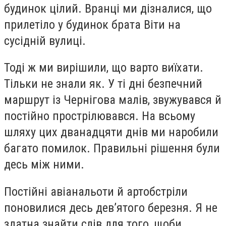
будинок цілий. Вранці ми дізналися, що
прилетіло у будинок брата Віти на
сусідній вулиці.
Тоді ж ми вирішили, що варто виїхати.
Тільки не знали як. У ті дні безпечний
маршрут із Чернігова малів, звужувався й
постійно прострілювався. На всьому
шляху цих дванадцяти днів ми наробили
багато помилок. Правильні рішення були
десь між ними.
Постійні авіанальоти й артобстріли
поновилися десь дев’ятого березня. Я не
здатна знайти слів для того, щоби