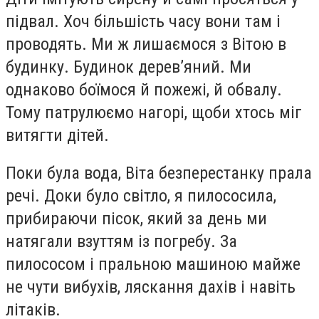
підвал. Хоч більшість часу вони там і
проводять. Ми ж лишаємося з Вітою в
будинку. Будинок дерев’яний. Ми
однаково боїмося й пожежі, й обвалу.
Тому патрулюємо нагорі, щоби хтось міг
витягти дітей.
Поки була вода, Віта безперестанку прала
речі. Доки було світло, я пилососила,
прибираючи пісок, який за день ми
натягали взуттям із погребу. За
пилососом і пральною машиною майже
не чути вибухів, ляскання дахів і навіть
літаків.