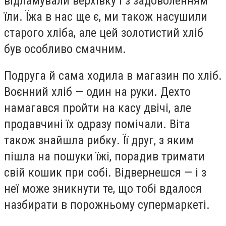
відламували верхівку і з задоволенням
їли. Їжа в нас ще є, ми також насушили
старого хліба, але цей золотистий хліб
був особливо смачним.
Подруга й сама ходила в магазин по хліб.
Воєнний хліб — один на руки. Дехто
намагався пройти на касу двічі, але
продавчині їх одразу помічали. Віта
також знайшла рибку. Її друг, з яким
пішла на пошуки їжі, порадив тримати
свій кошик при собі. Відвернешся — і з
неї може зникнути те, що тобі вдалося
назбирати в порожньому супермаркеті.