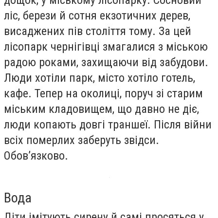
дощок, у міському лісопарку. Сосновий
ліс, берези й сотня екзотичних дерев,
висаджених пів століття тому. За цей
лісопарк чернігівці змагалися з міською
радою роками, захищаючи від забудови.
Люди хотіли парк, місто хотіло готель,
кафе. Тепер на околиці, поруч зі старим
міським кладовищем, що давно не діє,
люди копають довгі траншеї. Після війни
всіх померлих заберуть звідси.
Обов’язково.
Вода
Діти імітують сирену й самі просяться у