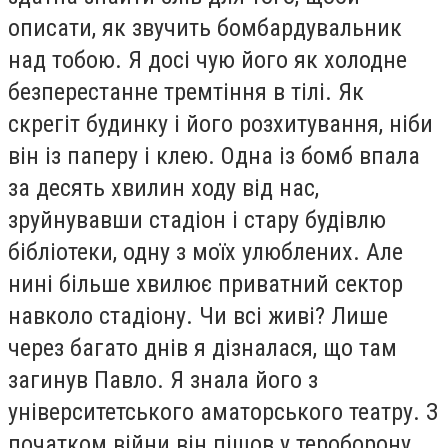
описати, як звучить бомбардувальник
над тобою. Я досі чую його як холодне
безперестанне тремтіння в тілі. Як
скрегіт будинку і його розхитування, ніби
він із паперу і клею. Одна із бомб впала
за десять хвилин ходу від нас,
зруйнувавши стадіон і стару будівлю
бібліотеки, одну з моїх улюблених. Але
нині більше хвилює приватний сектор
навколо стадіону. Чи всі живі? Лише
через багато днів я дізналася, що там
загинув Павло. Я знала його з
університетського аматорського театру. З
початком війни він пішов у тероборону.