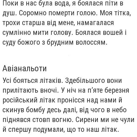
Поки в нас була вода, я боялася піти в
душ. Соромно померти голою. Моя тітка,
трохи старша від мене, намагалася
сумлінно мити голову. Боялася вошей і
суду божого з брудним волоссям.
Авіанальоти
Усі бояться літаків. Здебільшого вони
прилітають вночі. У ніч на п’яте березня
російський літак пронісся над нами й
скинув бомбу десь далі, від чого в небо
піднявся стовп вогню. Сирени ми не чули
й спершу подумали, що то наш літак.