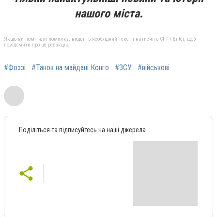
нашого міста.
Якщо ви помітили помилку, виділіть необхідний текст і натисніть Ctrl + Enter, щоб
повідомити про це редакцію
#Фоззі
#Танок на майдані Конго
#ЗСУ
#військові
Поділіться та підписуйтесь на наші джерела