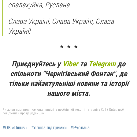
спалахуйка, Руслана.
Слава Україні, Слава Україні, Слава
Україні!
* * *
Приєднуйтесь у
Viber
та
Telegram
до
спільноти "Чернігівський Фонтан", де
тільки найактульніші новини та історії
нашого міста.
Якщо ви помітили помилку, виділіть необхідний текст і натисніть Ctrl + Enter, щоб
повідомити про це редакцію
#ОК «Північ»
#слова підтримки
#Руслана