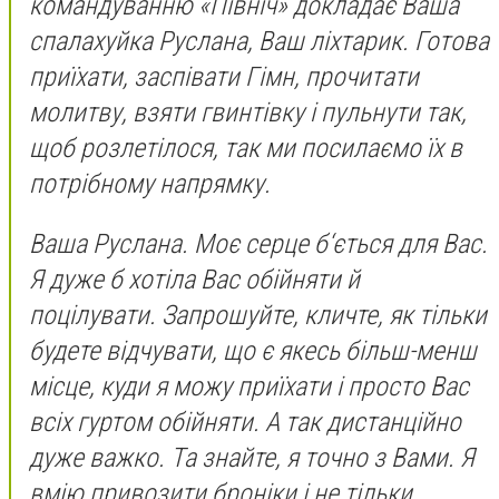
командуванню «Північ» докладає Ваша
спалахуйка Руслана, Ваш ліхтарик. Готова
приїхати, заспівати Гімн, прочитати
молитву, взяти гвинтівку і пульнути так,
щоб розлетілося, так ми посилаємо їх в
потрібному напрямку.
Ваша Руслана. Моє серце б‘ється для Вас.
Я дуже б хотіла Вас обійняти й
поцілувати. Запрошуйте, кличте, як тільки
будете відчувати, що є якесь більш-менш
місце, куди я можу приїхати і просто Вас
всіх гуртом обійняти. А так дистанційно
дуже важко. Та знайте, я точно з Вами. Я
вмію привозити броніки і не тільки.