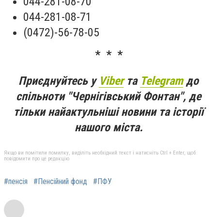
044-281-08-70
044-281-08-71
(0472)-56-78-05
* * *
Приєднуйтесь у
Viber
та
Telegram
до
спільноти "Чернігівський Фонтан", де
тільки найактульніші новини та історії
нашого міста.
Якщо ви помітили помилку, виділіть необхідний текст і натисніть Ctrl + Enter, щоб
повідомити про це редакцію
#пенсія
#Пенсійний фонд
#ПФУ