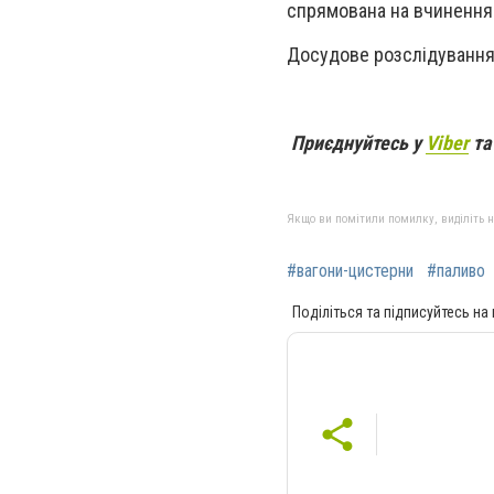
спрямована на вчинення 
Досудове розслідування
Приєднуйтесь у
Viber
т
Якщо ви помітили помилку, виділіть нео
#вагони-цистерни
#паливо
Поділіться та підписуйтесь на