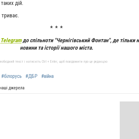
таких дій.
 триває.
* * *
а
Telegram
до спільноти "Чернігівський Фонтан", де тільки 
новини та історії нашого міста.
бхідний текст і натисніть Ctrl + Enter, щоб повідомити про це редакцію
#білорусь
#ДБР
#війна
 наші джерела