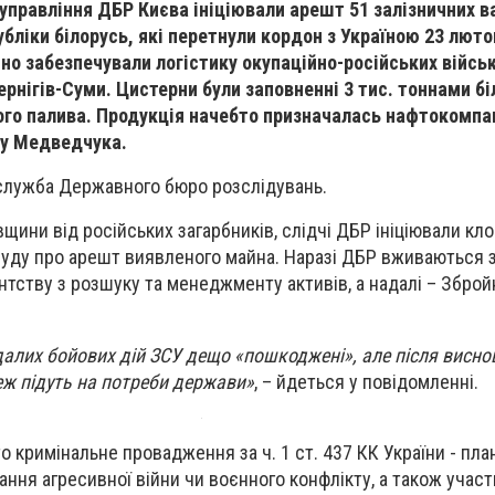
управління ДБР Києва ініціювали арешт 51 залізничних в
бліки білорусь, які перетнули кордон з Україною 23 люто
но забезпечували логістику окупаційно-російських війсь
рнігів-Суми. Цистерни були заповненні 3 тис. тоннами б
ого палива. Продукція начебто призначалась нафтокомпан
ву Медведчука.
лужба Державного бюро розслідувань.
вщини від російських загарбників, слідчі ДБР ініціювали кл
уду про арешт виявленого майна. Наразі ДБР вживаються з
нтству з розшуку та менеджменту активів, а надалі – Збро
вдалих бойових дій ЗСУ дещо «пошкоджені», але після висно
еж підуть на потреби держави»
, – йдеться у повідомленні.
 кримінальне провадження за ч. 1 ст. 437 КК України - пла
ання агресивної війни чи воєнного конфлікту, а також участ