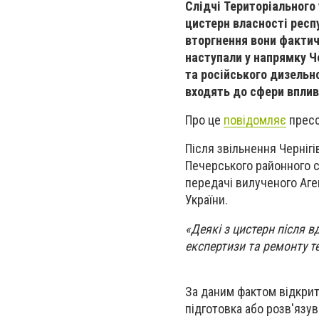
Слідчі Територіального 
цистерн власності респу
вторгнення вони фактич
наступали у напрямку Че
та російського дизельн
входять до сфери впли
Про це
повідомляє
пресс
Після звільнення Чернігі
Печерського районного с
передачі вилученого Аге
України.
«Деякі з цистерн після 
експертизи та ремонту т
За даним фактом відкрито
підготовка або розв'язув