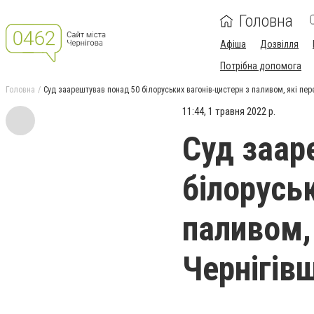
Головна
Афіша
Дозвілля
Потрібна допомога
Головна
Суд заарештував понад 50 білоруських вагонів-цистерн з паливом, які пер
11:44, 1 травня 2022 р.
Суд заар
білорусь
паливом,
Чернігів