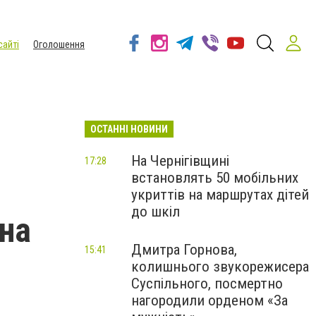
сайті
Оголошення
ОСТАННІ НОВИНИ
На Чернігівщині
17:28
встановлять 50 мобільних
укриттів на маршрутах дітей
до шкіл
 на
Дмитра Горнова,
15:41
колишнього звукорежисера
Суспільного, посмертно
нагородили орденом «За