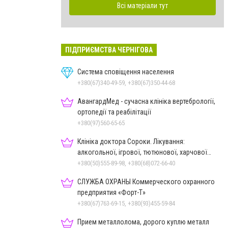
Всі матеріали тут
ПІДПРИЄМСТВА ЧЕРНІГОВА
Система сповіщення населення
+380(67)340-49-59, +380(67)350-44-68
АвангардМед - сучасна клініка вертебрології,
ортопедії та реабілітації
+380(97)560-65-65
Клініка доктора Сороки. Лікування:
алкогольної, ігрової, тютюнової, харчової
залежностей, неврозів т
+380(50)555-89-98, +380(68)072-66-40
СЛУЖБА ОХРАНЫ Коммерческого охранного
предприятия «Форт-Т»
+380(67)763-69-15, +380(93)455-59-84
Прием металлолома, дорого куплю металл