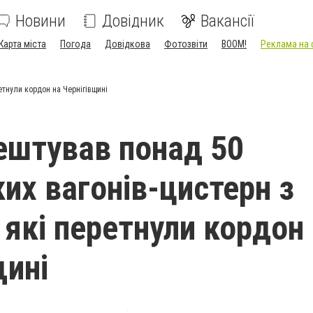
Новини
Довідник
Вакансії
Карта міста
Погода
Довідкова
Фотозвіти
BOOM!
Реклама на 
етнули кордон на Чернігівщині
ештував понад 50
ких вагонів-цистерн з
 які перетнули кордон
щині