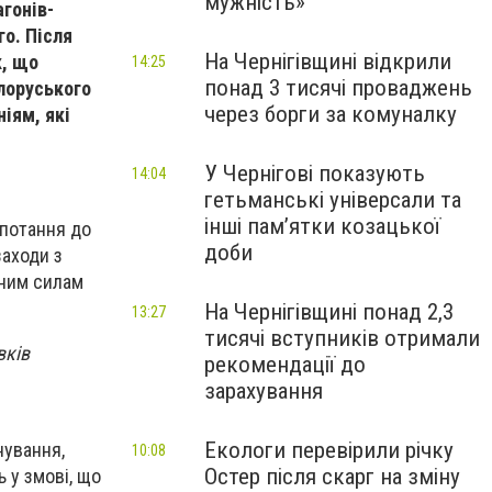
мужність»
агонів-
го. Після
На Чернігівщині відкрили
к, що
14:25
понад 3 тисячі проваджень
ілоруського
через борги за комуналку
іям, які
У Чернігові показують
14:04
гетьманські універсали та
інші пам’ятки козацької
опотання до
доби
аходи з
йним силам
На Чернігівщині понад 2,3
13:27
тисячі вступників отримали
вків
рекомендації до
зарахування
Екологи перевірили річку
нування,
10:08
Остер після скарг на зміну
ь у змові, що