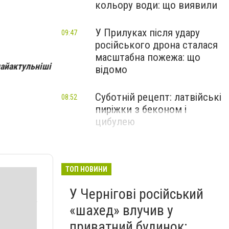
кольору води: що виявили
У Прилуках після удару
09:47
російського дрона сталася
масштабна пожежа: що
найактульніші
відомо
Суботній рецепт: латвійські
08:52
пиріжки з беконом і
цибулею
ТОП НОВИНИ
У Чернігові російський
«шахед» влучив у
приватний будинок: