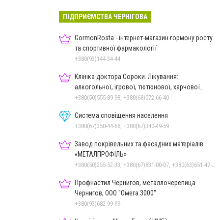
ПІДПРИЄМСТВА ЧЕРНІГОВА
GormonRosta - інтернет-магазин гормону росту
та спортивної фармакології
+380(93)144-34-44
Клініка доктора Сороки. Лікування:
алкогольної, ігрової, тютюнової, харчової
залежностей, неврозів т
+380(50)555-89-98, +380(68)072-66-40
Система сповіщення населення
+380(67)350-44-68, +380(67)340-49-59
Завод покрівельних та фасадних матеріалів
«МЕТАЛПРОФІЛЬ»
+380(50)255-52-33, +380(67)831-00-07, +380(63)651-47-33
Профнастил Чернигов, металлочерепица
Чернигов, ООО "Омега 3000"
+380(93)682-99-99