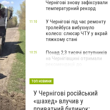
Чернігові знову зафіксували
температурний рекорд
У Чернігові під час ремонту
11:10
тролейбуса вибухнуло
колесо: слюсар ЧТУ у вкрай
тяжкому стані
Понад 2,3 тисячі вступників
10:25
на Чернігівщині отримали
рекомендації до
зарахування на бакалаврат:
що потрібно зробити до 11
серпня
ТОП НОВИНИ
У Чернігові російський
«шахед» влучив у
приватний будинок: