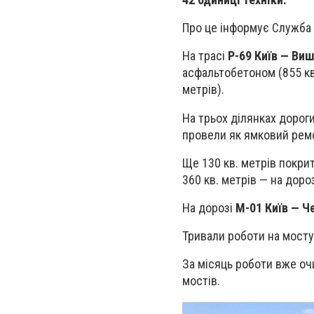
Про це інформує Служба а
На трасі
Р-69 Київ — Ви
асфальтобетоном (855 кв
метрів).
На трьох ділянках дорог
провели як ямковий ремон
Ще 130 кв. метрів покри
360 кв. метрів — на доро
На дорозі
М-01 Київ — Че
Тривали роботи на мост
За місяць роботи вже оч
мостів.