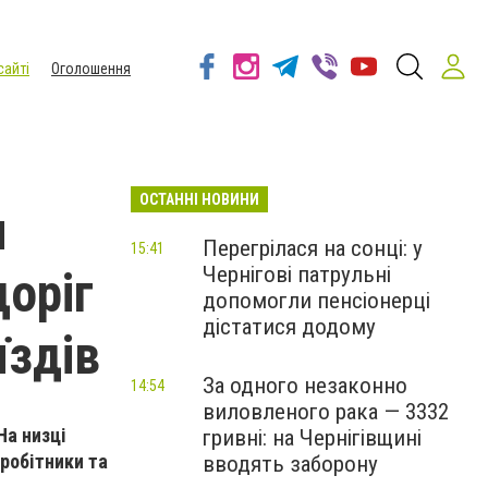
сайті
Оголошення
ОСТАННІ НОВИНИ
и
Перегрілася на сонці: у
15:41
Чернігові патрульні
оріг
допомогли пенсіонерці
дістатися додому
їздів
За одного незаконно
14:54
виловленого рака — 3332
На низці
гривні: на Чернігівщині
 робітники та
вводять заборону