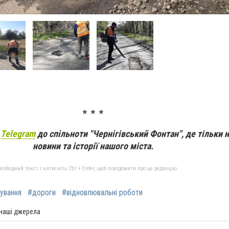
* * *
а
Telegram
до спільноти "Чернігівський Фонтан", де тільки 
новини та історії нашого міста.
бхідний текст і натисніть Ctrl + Enter, щоб повідомити про це редакцію
ування
#дороги
#відновлювальні роботи
 наші джерела