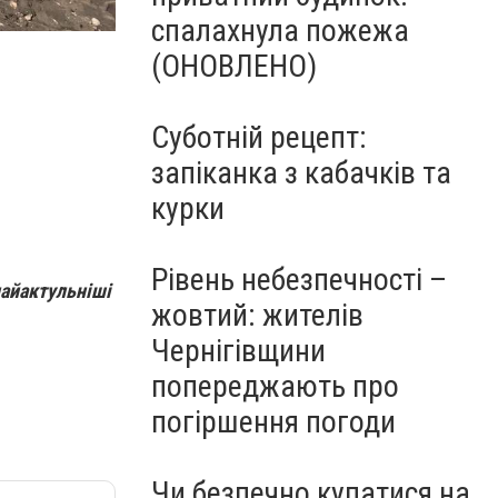
спалахнула пожежа
(ОНОВЛЕНО)
Суботній рецепт:
запіканка з кабачків та
курки
Рівень небезпечності –
найактульніші
жовтий: жителів
Чернігівщини
попереджають про
погіршення погоди
Чи безпечно купатися на