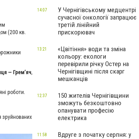
У Чернігівському медцентрі
14:07
сучасної онкології запрацює
третій лінійний
им
прискорювач
ом (200 кв.
«Цвітіння» води та зміна
13:21
рожники
кольору: екологи
перевірили річку Остер на
Чернігівщині після скарг
иця — Грем’яч
,
мешканців
ні роботи.
150 жителів Чернігівщини
12:37
зможуть безкоштовно
опанувати професію
я зруйнованих
електрика
Вдруге з початку серпня: у
11:58