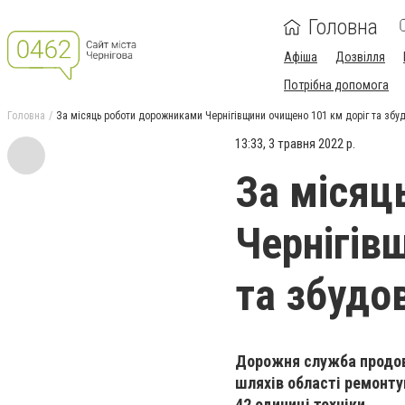
Головна
Афіша
Дозвілля
Потрібна допомога
Головна
За місяць роботи дорожниками Чернігівщини очищено 101 км доріг та збу
13:33, 3 травня 2022 р.
За місяц
Чернігів
та збудо
Дорожня служба продовж
шляхів області ремонтую
42 одиниці техніки.