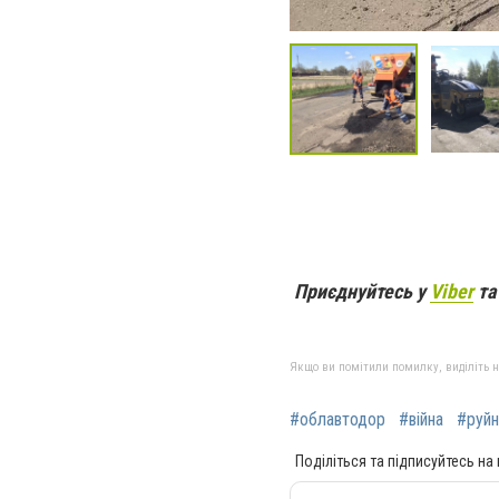
Приєднуйтесь у
Viber
т
Якщо ви помітили помилку, виділіть нео
#облавтодор
#війна
#руйн
Поділіться та підписуйтесь на