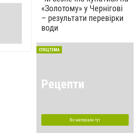
«Золотому» у Чернігові
– результати перевірки
води
СПЕЦТЕМА
Рецепти
Всі матеріали тут