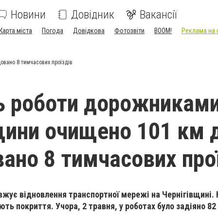
Новини
Довідник
Вакансії
Карта міста
Погода
Довідкова
Фотозвіти
BOOM!
Реклама на 
довано 8 тимчасових проїздів
ь роботи дорожникам
щини очищено 101 км д
вано 8 тимчасових про
ує відновлення транспортної мережі на Чернігівщині. 
ть покриття. Учора, 2 травня, у роботах було задіяно 82