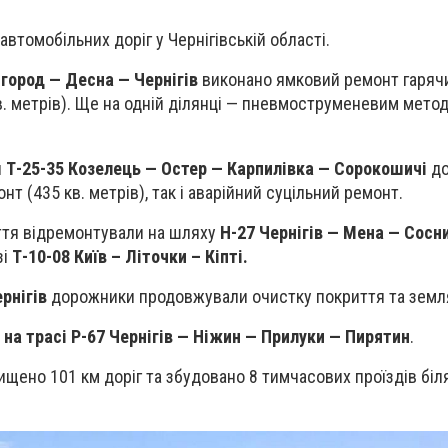
втомобільних доріг у Чернігівській області.
шгород — Десна — Чернігів
виконано ямковий ремонт гаряч
. метрів). Ще на одній ділянці — пневмоструменевим метод
и
Т-25-35 Козелець — Остер — Карпилівка — Сорокошичі
до
т (435 кв. метрів), так і аварійний суцільний ремонт.
ття відремонтували на шляху
Н-27 Чернігів — Мена — Сосн
зі
Т-10-08 Київ – Літочки – Кіпті.
рнігів
дорожники продовжували очистку покриття та земля
у
на трасі Р-67 Чернігів — Ніжин — Прилуки — Пирятин
.
ищено 101 км доріг та збудовано 8 тимчасових проїздів біл