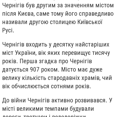
Чернігів був другим за значенням містом
після Києва, саме тому його справедливо
називали другою столицею Київської
Русі.
Чернігів входить у десятку найстаріших
міст України, вік яких перевищує тисячу
років. Перша згадка про Чернігів
датується 907 роком. Місто має дуже
велику кількість стародавніх храмів, чий
вік обчислюється сотнями років.
До війни Чернігів активно розвивався. У
місті великими темпами будували
дороги, тротуари і велодоріжки,