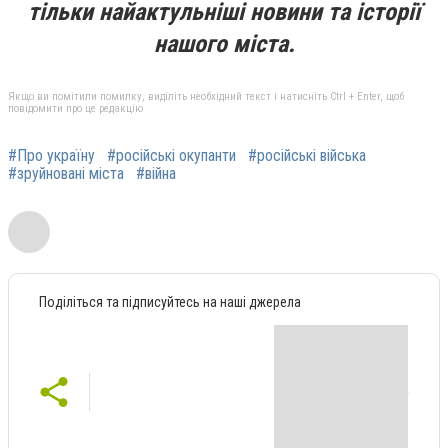
тільки найактульніші новини та історії
нашого міста.
Якщо ви помітили помилку, виділіть необхідний текст і натисніть Ctrl + Enter, щоб
повідомити про це редакцію
#Про україну
#російські окупанти
#російські війська
#зруйновані міста
#війна
Поділіться та підписуйтесь на наші джерела