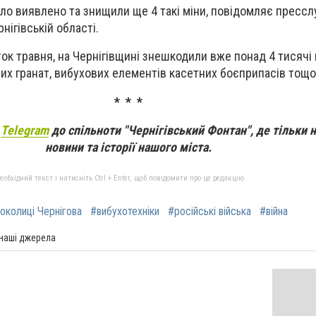
уло виявлено та знищили ще 4 такі міни, повідомляє пресс
рнігівській області.
ток травня, на Чернігівщині знешкодили вже понад 4 тисячі
чних гранат, вибухових елементів касетних боєприпасів тощо
* * *
а
Telegram
до спільноти "Чернігівський Фонтан", де тільки 
новини та історії нашого міста.
бхідний текст і натисніть Ctrl + Enter, щоб повідомити про це редакцію
околиці Чернігова
#вибухотехніки
#російські війська
#війна
 наші джерела