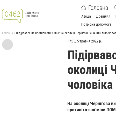
Головна
Афіша
Дозвілля
Потрібна допомога
Головна
Підірвався на протипіхотній міні: на околиці Чернігова знайшли тіло чоло
17:05, 5 травня 2022 р.
Підірвавс
околиці 
чоловіка
На околиці Чернігова ви
протипіхотної міни ПОМ