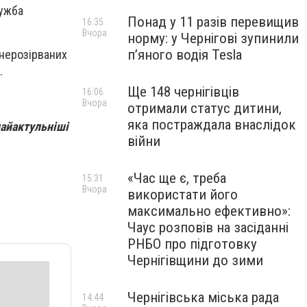
лужба
Понад у 11 разів перевищив
16:35
Вчора
норму: у Чернігові зупинили
пʼяного водія Tesla
 нерозірваних
.
Ще 148 чернігівців
16:06
Вчора
отримали статус дитини,
яка постраждала внаслідок
найактульніші
війни
«Час ще є, треба
15:31
Вчора
використати його
максимально ефективно»:
Чаус розповів на засіданні
РНБО про підготовку
Чернігівщини до зими
Чернігівська міська рада
14:44