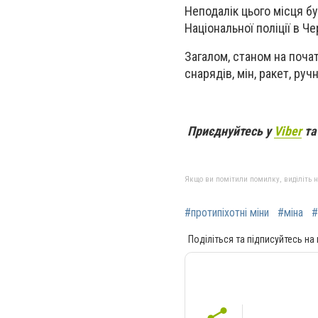
Неподалік цього місця б
Національної поліції в Че
Загалом, станом на поча
снарядів, мін, ракет, ру
Приєднуйтесь у
Viber
т
Якщо ви помітили помилку, виділіть нео
#протипіхотні міни
#міна
#
Поділіться та підписуйтесь на