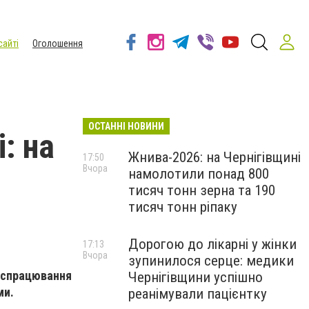
сайті
Оголошення
ОСТАННІ НОВИНИ
: на
Жнива-2026: на Чернігівщині
17:50
Вчора
намолотили понад 800
тисяч тонн зерна та 190
тисяч тонн ріпаку
Дорогою до лікарні у жінки
17:13
Вчора
зупинилося серце: медики
к спрацювання
Чернігівщини успішно
ми.
реанімували пацієнтку