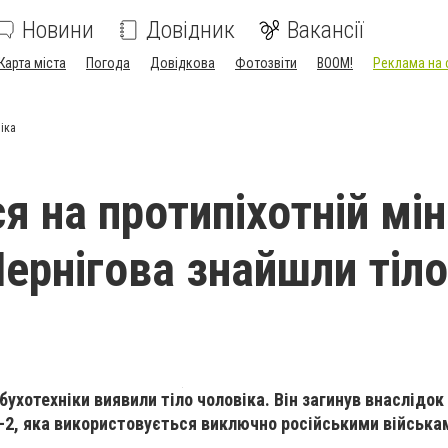
Новини
Довідник
Вакансії
Карта міста
Погода
Довідкова
Фотозвіти
BOOM!
Реклама на 
віка
я на протипіхотній міні
Чернігова знайшли тіло
бухотехніки виявили тіло чоловіка. Він загинув внаслідо
-2, яка використовується виключно російськими війська