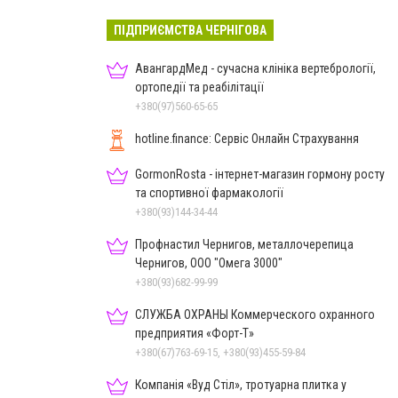
ПІДПРИЄМСТВА ЧЕРНІГОВА
АвангардМед - сучасна клініка вертебрології,
ортопедії та реабілітації
+380(97)560-65-65
hotline.finance: Сервіс Онлайн Страхування
GormonRosta - інтернет-магазин гормону росту
та спортивної фармакології
+380(93)144-34-44
Профнастил Чернигов, металлочерепица
Чернигов, ООО "Омега 3000"
+380(93)682-99-99
СЛУЖБА ОХРАНЫ Коммерческого охранного
предприятия «Форт-Т»
+380(67)763-69-15, +380(93)455-59-84
Компанія «Вуд Стіл», тротуарна плитка у