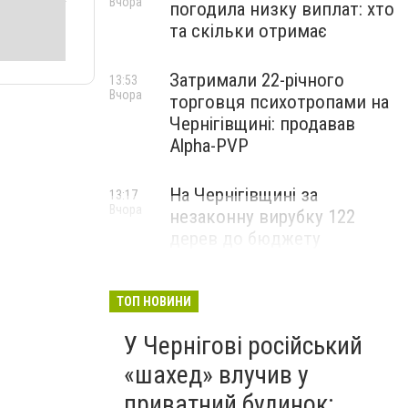
Вчора
погодила низку виплат: хто
та скільки отримає
Затримали 22-річного
13:53
Вчора
торговця психотропами на
Чернігівщині: продавав
Alpha-PVP
На Чернігівщині за
13:17
Вчора
незаконну вирубку 122
дерев до бюджету
сплатили понад 3 млн грн
ТОП НОВИНИ
У Чернігові російський
«шахед» влучив у
приватний будинок: