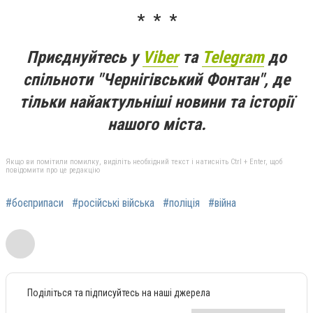
* * *
Приєднуйтесь у
Viber
та
Telegram
до
спільноти "Чернігівський Фонтан", де
тільки найактульніші новини та історії
нашого міста.
Якщо ви помітили помилку, виділіть необхідний текст і натисніть Ctrl + Enter, щоб
повідомити про це редакцію
#боєприпаси
#російські війська
#поліція
#війна
Поділіться та підписуйтесь на наші джерела