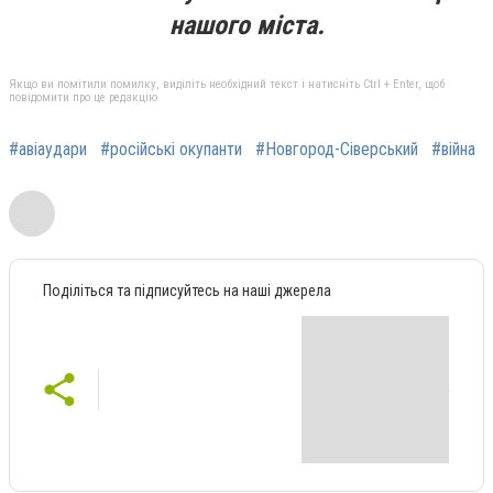
нашого міста.
Якщо ви помітили помилку, виділіть необхідний текст і натисніть Ctrl + Enter, щоб
повідомити про це редакцію
#авіаудари
#російські окупанти
#Новгород-Сіверський
#війна
Поділіться та підписуйтесь на наші джерела