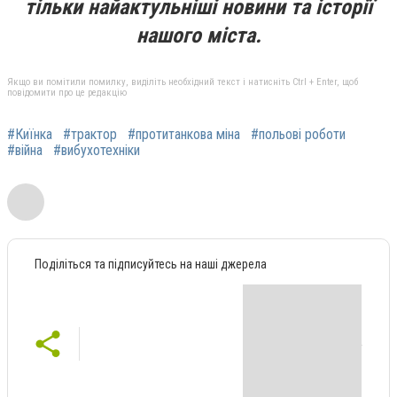
тільки найактульніші новини та історії
нашого міста.
Якщо ви помітили помилку, виділіть необхідний текст і натисніть Ctrl + Enter, щоб
повідомити про це редакцію
#Киїнка
#трактор
#протитанкова міна
#польові роботи
#війна
#вибухотехніки
Поділіться та підписуйтесь на наші джерела