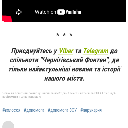
* * *
Приєднуйтесь у
Viber
та
Telegram
до
спільноти "Чернігівський Фонтан", де
тільки найактульніші новини та історії
нашого міста.
Якщо ви помітили помилку, виділіть необхідний текст і натисніть Ctrl + Enter, щоб
повідомити про це редакцію
#волосся
#допомога
#допомога ЗСУ
#перукарня