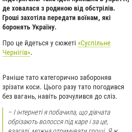
де ховалася з родиною від обстрілів.
Гроші захотіла передати воїнам, які
боронять Україну.
Про це йдеться у сюжеті
«Суспільне
Чернігів»
.
Раніше тато категорично забороняв
зрізати коси. Цього разу тато погодився
без вагань, навіть розчулився до сліз.
– І інтернеті я побачила, що дівчата
обрізають волосся під каре і за це,
взагалі, можна отримувати гроші. Я ж