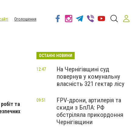
сайті
Оголошення
ОСТАННІ НОВИНИ
На Чернігівщині суд
12:47
повернув у комунальну
власність 321 гектар лісу
FPV-дрони, артилерія та
09:51
 робіт та
скиди з БпЛА: РФ
езпечних
обстріляла прикордоння
Чернігівщини