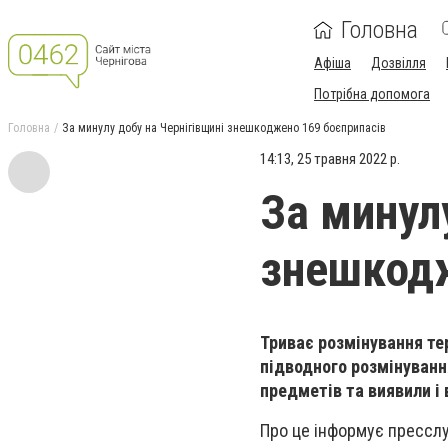
Головна
Афіша
Дозвілля
Потрібна допомога
Головна
За минулу добу на Чернігівщині знешкоджено 169 боєприпасів
14:13, 25 травня 2022 р.
За минул
знешкодж
Триває розмінування тер
підводного розмінуван
предметів та виявили і 
Про це інформує пресслу