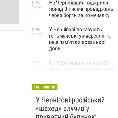
На Чернігівщині відкрили
14:25
Вчора
понад 3 тисячі проваджень
через борги за комуналку
У Чернігові показують
14:04
Вчора
гетьманські універсали та
інші пам’ятки козацької
доби
На Чернігівщині понад 2,3
13:27
Вчора
тисячі вступників отримали
рекомендації до
зарахування
ТОП НОВИНИ
У Чернігові російський
«шахед» влучив у
приватний будинок: