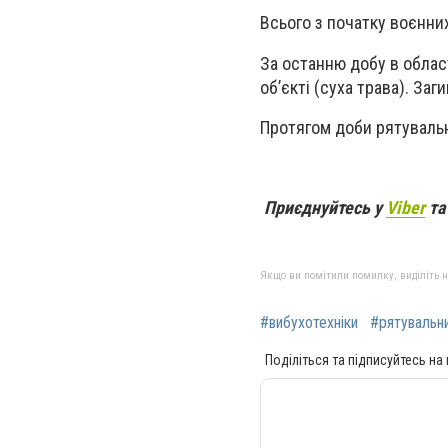
Всього з початку воєнни
За останню добу в облас
об’єкті (суха трава). За
Протягом доби рятувальн
Приєднуйтесь у
Viber
т
Якщо ви помітили помилку, виділіть нео
#вибухотехніки
#рятувальн
Поділіться та підписуйтесь на