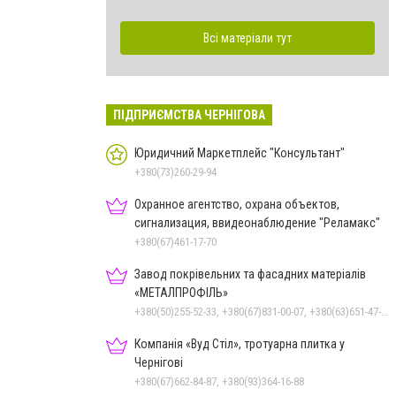
Всі матеріали тут
ПІДПРИЄМСТВА ЧЕРНІГОВА
Юридичний Маркетплейс "Консультант"
+380(73)260-29-94
Охранное агентство, охрана объектов,
сигнализация, ввидеонаблюдение "Реламакс"
+380(67)461-17-70
Завод покрівельних та фасадних матеріалів
«МЕТАЛПРОФІЛЬ»
+380(50)255-52-33, +380(67)831-00-07, +380(63)651-47-33
Компанія «Вуд Стіл», тротуарна плитка у
Чернігові
+380(67)662-84-87, +380(93)364-16-88