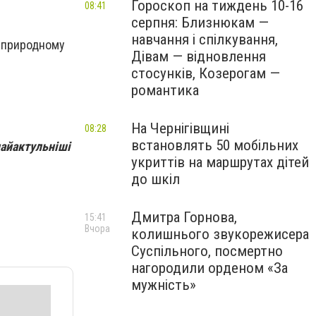
Гороскоп на тиждень 10-16
08:41
серпня: Близнюкам —
навчання і спілкування,
а природному
Дівам — відновлення
стосунків, Козерогам —
романтика
На Чернігівщині
08:28
встановлять 50 мобільних
найактульніші
укриттів на маршрутах дітей
до шкіл
Дмитра Горнова,
15:41
Вчора
колишнього звукорежисера
Суспільного, посмертно
нагородили орденом «За
мужність»