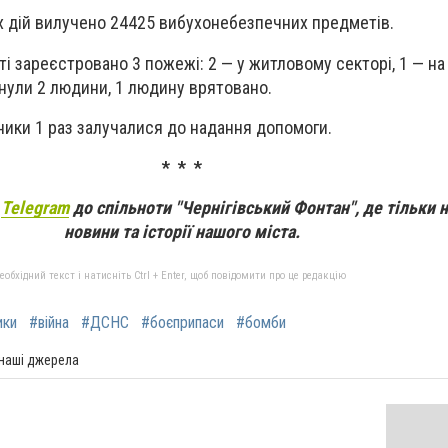
х дій вилучено 24425 вибухонебезпечних предметів.
ті зареєстровано 3 пожежі: 2 — у житловому секторі, 1 — н
гинули 2 людини, 1 людину врятовано.
ики 1 раз залучалися до надання допомоги.
* * *
а
Telegram
до спільноти "Чернігівський Фонтан", де тільки 
новини та історії нашого міста.
бхідний текст і натисніть Ctrl + Enter, щоб повідомити про це редакцію
ики
#війна
#ДСНС
#боєприпаси
#бомби
 наші джерела