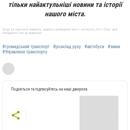
тільки найактульніші новини та історії
нашого міста.
Якщо ви помітили помилку, виділіть необхідний текст і натисніть Ctrl + Enter, щоб
повідомити про це редакцію
#громадський транспорт
#розклад руху
#автобуси
#зміни
#Управління транспорту
Поділіться та підписуйтесь на наші джерела