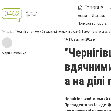
Головна
Афіша
Дозвілля
Потрібна допомога
Головна
"Чернігівці та я були б надзвичайно вдячними, якби Париж не на словах, а
16:19, 2 липня 2022 р.
"Чернігів
Марія Науменко
вдячними
а на ділі
Чернігівський міський г
Президенткою Іль-де-Фр
про конкретні напрямки