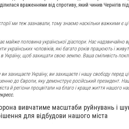
ділилася враженнями від спротиву, який чинив Чернігів під
історії ми теж зазнавали, тому знаємо наскільки важкими є ці
ає майже половина української діаспори. Нас надзвичайно в
ити українських чоловіків, які багато років працюють і живуть
и в Україну, щоб захищати свою землю. Ваша сміливість покл
 ви захищаєте Україну, ви захищаєте і нашу свободу перед ц
шенню до Європи, яку демонструє російський президент. На
іста й регіони процвітали на благо і краще життя нашого на
екресс.
орона вивчатиме масштаби руйнувань і шу
рішення для відбудови нашого міста