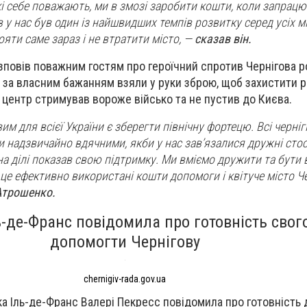
і себе поважають, ми в змозі заробити кошти, коли запрацює
в у нас був один із найшвидших темпів розвитку серед усіх мі
яти саме зараз і не втратити місто
, —
сказав він.
зповів поважним гостям про героїчний спротив Чернігова 
н за власним бажанням взяли у руки зброю, щоб захистити р
 центр стримував вороже військо та не пустив до Києва.
 для всієї України є зберегти північну фортецю. Всі чернігів
и надзвичайно вдячними, якби у нас зав’язалися дружні стос
 на ділі показав свою підтримку. Ми вміємо дружити та бути
це ефективно використані кошти допомоги і квітуче місто Че
Атрошенко.
-де-Франс повідомила про готовність свого
допомогти Чернігову
chernigiv-rada.gov.ua
а Іль-де-Франс Валері Пекресс повідомила про готовність