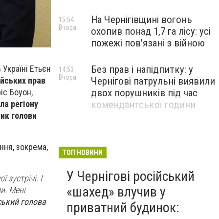
На Чернігівщині вогонь
15:54
Вчора
охопив понад 1,7 га лісу: усі
пожежі пов'язані з війною
 в Україні Етьєн
Без прав і напідпитку: у
14:53
Вчора
ейських прав
Чернігові патрульні виявили
іс Боуон,
двох порушників під час
ла регіону
комендантської години
ик голови
ння, зокрема,
ТОП НОВИНИ
У Чернігові російський
 зустрічі. І
«шахед» влучив у
и. Мені
ський голова
приватний будинок: