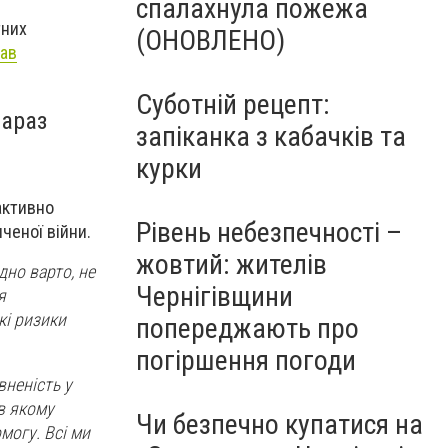
спалахнула пожежа
тних
(ОНОВЛЕНО)
тав
Суботній рецепт:
зараз
запіканка з кабачків та
курки
активно
Рівень небезпечності –
ченої війни.
жовтий: жителів
дно варто, не
Чернігівщини
я
кі ризики
попереджають про
погіршення погоди
вненість у
 в якому
Чи безпечно купатися на
могу. Всі ми