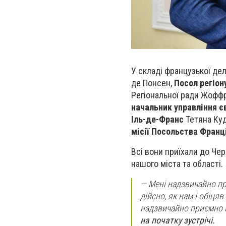
У складі французької дел
де Понсен,
Посол регіон
Регіональної ради Жофф
начальник управління є
Іль-де-Франс
Тетяна Ку
місії Посольства Франці
Всі вони приїхали до Че
нашого міста та області.
—
Мені надзвичайно пр
дійсно, як нам і обіця
надзвичайно приємно 
на початку зустрічі.