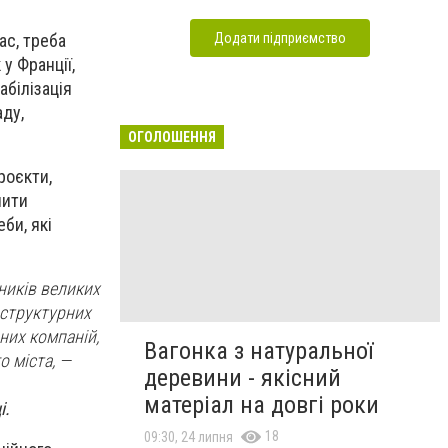
Додати підприємство
ас, треба
у Франції,
білізація
аду,
ОГОЛОШЕННЯ
роєкти,
чити
би, які
ників великих
раструктурних
них компаній,
Вагонка з натуральної
о міста
, —
деревини - якісний
матеріал на довгі роки
і.
18
09:30, 24 липня