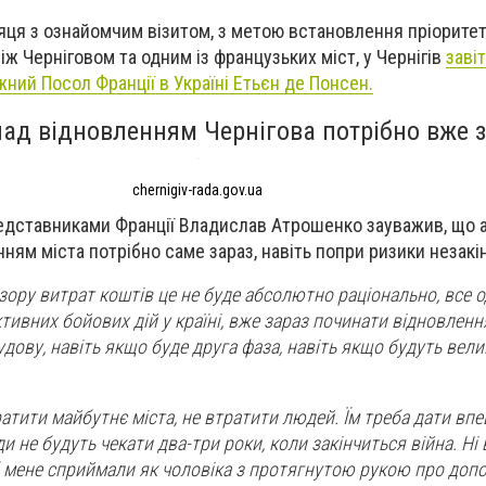
яця з ознайомчим візитом, з метою встановлення пріорите
ж Черніговом та одним із французьких міст, у Чернігів
заві
ний Посол Франції в Україні Етьєн де Понсен.
ад відновленням Чернігова потрібно вже 
chernigiv-rada.gov.ua
редставниками Франції Владислав Атрошенко зауважив, що 
ям міста потрібно саме зараз, навіть попри ризики незакін
зору витрат коштів це не буде абсолютно раціонально, все о
тивних бойових дій у країні, вже зараз починати відновленн
будову, навіть якщо буде друга фаза, навіть якщо будуть вели
атити майбутнє міста, не втратити людей. Їм треба дати впе
 не будуть чекати два-три роки, коли закінчиться війна. Ні
б мене сприймали як чоловіка з протягнутою рукою про допо