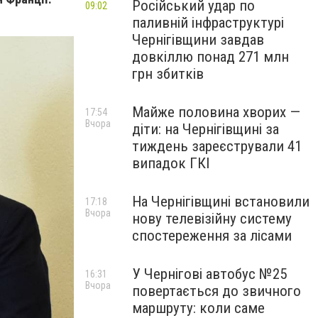
Російський удар по
09:02
паливній інфраструктурі
Чернігівщини завдав
довкіллю понад 271 млн
грн збитків
Майже половина хворих —
17:54
Вчора
діти: на Чернігівщині за
тиждень зареєстрували 41
випадок ГКІ
На Чернігівщині встановили
17:18
Вчора
нову телевізійну систему
спостереження за лісами
У Чернігові автобус №25
16:31
Вчора
повертається до звичного
маршруту: коли саме