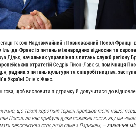
егації також
Надзвичайний і Повноважний Посол Франц
ії
у Іль-де-Франс із питань міжнародних відносин та європ
руа Дідьє,
начальник управління з питань служб регіону
Бр
вропейських стратегій
Седрік Гійон-Лавока,
помічниця Пос
дря,
радник з питань культури та співробітництва
,
заступн
ї в Україні
Олів’є Жако.
рнігова, щоб висловити підтримку й долучитися до відновле
иємно, що такий короткий термін пройшов після нашої першої
в пан Посол, до нас прибула дуже поважна гостя, яку ми чекал
мати перспективи стосунків саме з Парижем
, —
зазначив мі