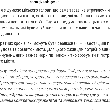
chernigiv-rada.gov.ua
я з думкою міського голови, що саме зараз, не втрачаючи ч
дновлювати життя, оскільки ті люди, які знайшли прихисток 
ння повертатися в Україну. А передумовою для цього є ста
 помешкань, які були зруйновані чи постраждали під час нап
 діяльності.
кретних кроків, які можуть бути реалізовані — інвестиційні п
будова та розвиток міста. Для цього фахівцям потрібно вив
нувань, яких зазнав Чернігів. Також чітко зрозуміти ті потре
о міста.
тому, щоб після повернення до Франції зібрати всіх представ
в у різних сферах, зокрема, розвитку зелених просторів, інф
нфраструктури тощо, а також представників великих будівель
матом співпраці та партнерства на користь України та вашог
ль-де-Франс та запропонувала створити робочу групу, яка
нням конкретних пріоритетів та напрямків такої співпрац