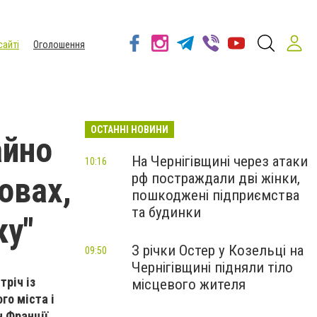
сайті
Оголошення
ОСТАННІ НОВИНИ
айно
На Чернігівщині через атаки
10:16
рф постраждали дві жінки,
овах,
пошкоджені підприємства
та будинки
ку"
З річки Остер у Козельці на
09:50
Чернігівщині підняли тіло
тріч із
місцевого жителя
го міста і
 Франції.