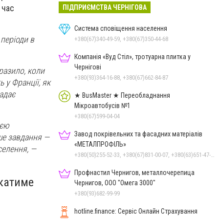
 час
ПІДПРИЄМСТВА ЧЕРНІГОВА
Система сповіщення населення
 періоди в
+380(67)340-49-59, +380(67)350-44-68
Компанія «Вуд Стіл», тротуарна плитка у
Чернігові
разило, коли
+380(93)364-16-88, +380(67)662-84-87
 у Франції, як
адає
★ BusMaster ★ Переобладнання
Мікроавтобусів №1
+380(67)599-04-04
ією
Завод покрівельних та фасадних матеріалів
ше завдання
—
«МЕТАЛПРОФІЛЬ»
селення,
—
+380(50)255-52-33, +380(67)831-00-07, +380(63)651-47-33
Профнастил Чернигов, металлочерепица
катиме
Чернигов, ООО "Омега 3000"
+380(93)682-99-99
hotline.finance: Сервіс Онлайн Страхування