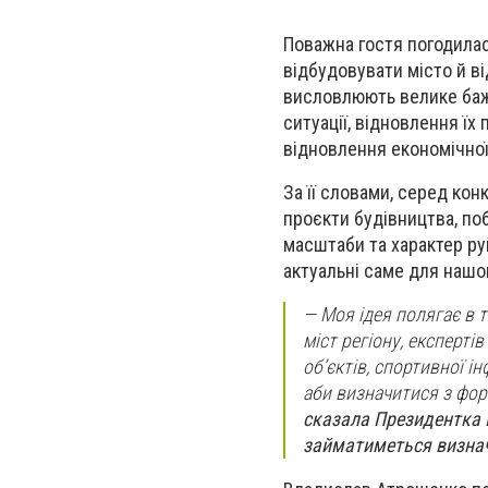
Поважна гостя погодилас
відбудовувати місто й ві
висловлюють велике бажа
ситуації, відновлення їх
відновлення економічної
За її словами, серед кон
проєкти будівництва, по
масштаби та характер руй
актуальні саме для нашог
—
Моя ідея полягає в 
міст регіону, експерті
об’єктів, спортивної і
аби визначитися з фор
сказала Президентка І
займатиметься визначе