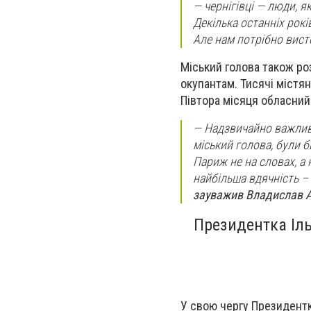
—
чернігівці
—
люди, як
Декілька останніх рокі
Але нам потрібно висто
Міський голова також ро
окупантам. Тисячі містя
Півтора місяця обласний
—
Надзвичайно важливим
міський голова, були б
Париж не на словах, а
найбільша вдячність – 
зауважив Владислав 
Президентка Іль
У свою чергу Президентк