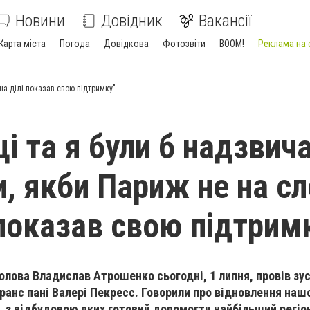
Новини
Довідник
Вакансії
Карта міста
Погода
Довідкова
Фотозвіти
BOOM!
Реклама на 
 на ділі показав свою підтримку"
ці та я були б надзвич
, якби Париж не на сл
 показав свою підтрим
олова Владислав Атрошенко сьогодні, 1 липня, провів зус
анс пані Валері Пекресс. Говорили про відновлення нашо
, з відбудовою яких готовий допомогти найбільший регіон