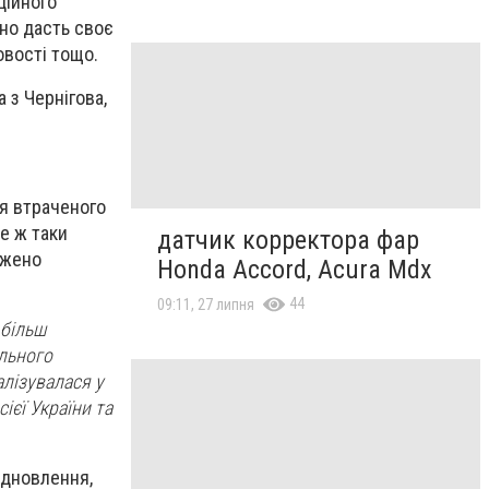
ційного
но дасть своє
овості тощо.
 з Чернігова,
я втраченого
е ж таки
датчик корректора фар
джено
Honda Accord, Acura Mdx
44
09:11, 27 липня
 більш
льного
алізувалася у
ієї України та
ідновлення,