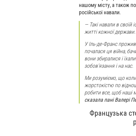
нашому місту, а також по
російської навали.
—
Такі навали в своїй 
житті кожної держави.
У Іль-де-Франс прожив
почалася ця війна, бач
вони збиралися і їхал
зобов’язання і на нас.
Ми розуміємо, що коли
жорстокістю по відно
робити все, щоб наші м
сказала пані Валері П
Французька ст