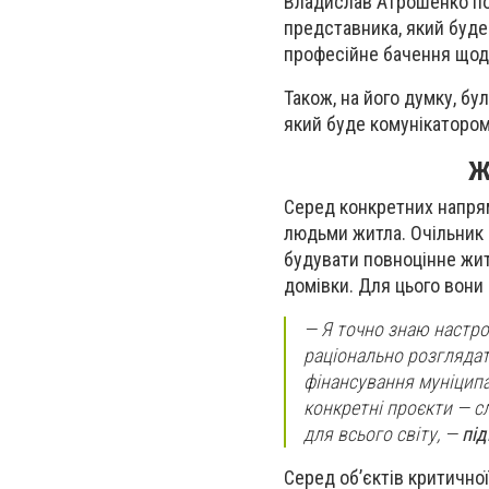
Владислав Атрошенко пог
представника, який буде
професійне бачення щодо 
Також, на його думку, бу
який буде комунікатором
Ж
Серед конкретних напрям
людьми житла. Очільник 
будувати повноцінне жит
домівки. Для цього вони 
—
Я точно знаю настрої
раціонально розгляда
фінансування муніципа
конкретні проєкти
—
сл
для всього світу,
—
під
Серед об’єктів критично