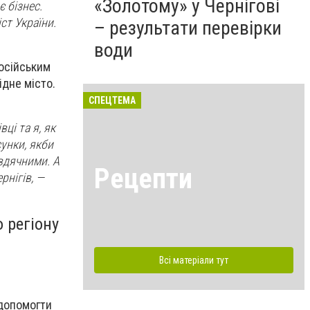
«Золотому» у Чернігові
 бізнес.
ст України.
– результати перевірки
води
російським
ідне місто.
СПЕЦТЕМА
ці та я, як
унки, якби
 вдячними. А
Рецепти
рнігів
, —
 регіону
Всі матеріали тут
 допомогти