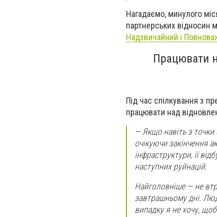
Нагадаємо, минулого міс
партнерських відносин мі
Надзвичайний і Повноваж
Працювати н
Під час спілкування з п
працювати над відновленн
—
Якщо навіть з точки 
очікуючи закінчення ак
інфраструктури, її від
наступних руйнацій.
Найголовніше
—
не втр
завтрашньому дні. Люди
випадку я не хочу, що