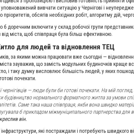
одився з пропозицією і висловив готовність прийняти офі
 уповноважений вивчати ситуацію у Чернігові і неупередже
пріоритетів, обсягів необхідних робіт, алгоритму дій, черг
ло б доречним включити у склад робочої групи представника
 від міста, щоб співпраця була більш ефективною.
итло для людей та відновлення ТЕЦ
ків, за якими можна працювати вже сьогодні — відновленн
міста зауважив, що замість модульних будиночків краще вс
ло, і таку думку висловлює більшість людей, у яких пошко
готові почекати.
 чернігівців
—
люди були би готові почекати. На мій погляд,
ти будівництво нормального форматного житла за умови спі
літетів. Саме така наша співпраця, якби вона швидко матері
угувала б прикладом міжмуніципального партнерства для вс
креслив він.
ї інфраструктури, які постраждали і потребують швидкого в