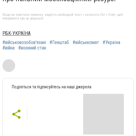
Якщо ви помітили помилку, виділіть необхідний текст і натисніть Ctrl + Enter, щоб
повідомити про це редакцію
РБК-УКРАЇНА
#військовозобов'язані
#Генштаб
#військкомат
#Україна
#війна
#воєнний стан
Поділіться та підписуйтесь на наші джерела