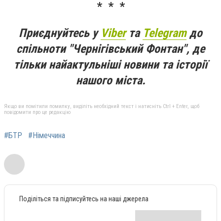
* * *
Приєднуйтесь у
Viber
та
Telegram
до
спільноти "Чернігівський Фонтан", де
тільки найактульніші новини та історії
нашого міста.
Якщо ви помітили помилку, виділіть необхідний текст і натисніть Ctrl + Enter, щоб
повідомити про це редакцію
#БТР
#Німеччина
Поділіться та підписуйтесь на наші джерела