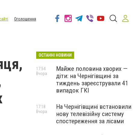
сайті
Оголошення
ОСТАННІ НОВИНИ
яця,
Майже половина хворих —
17:54
Вчора
діти: на Чернігівщині за
,
тиждень зареєстрували 41
випадок ГКІ
х
На Чернігівщині встановили
17:18
Вчора
нову телевізійну систему
спостереження за лісами