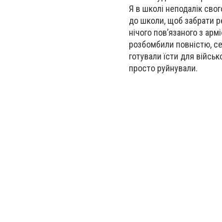
Я в школі неподалік свог
до школи, щоб забрати реч
нічого пов’язаного з арм
розбомбили повністю, сер
готували їсти для військ
просто руйнували.