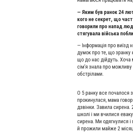
— Яким був ранок 24 лю
кого не секрет, що час
говорили про напад люди
стягувала війська побли
— Інформація про виїзд 
думок про те, що зранку 
що до нас дійдуть. Хоча 
сім’я знала про можливу 
обстрілами.
О 5 ранку все почалося з
прокинулася, мама говори
дзвінки. Завила сирена.
школі і ми вчилися еваку
сирена. Ми одягнулися і 
й прожили майже 2 місяц