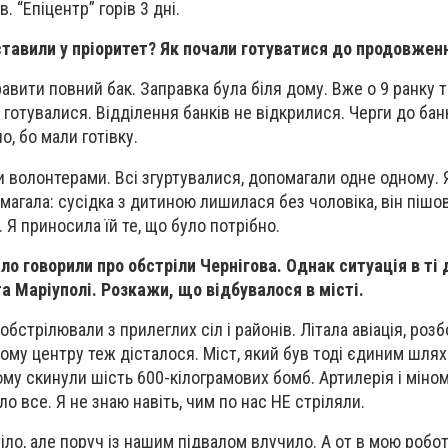
. “Епіцентр” горів 3 дні.
ставили у пріоритет? Як почали готуватися до продовжен
равити повний бак. Заправка була біля дому. Вже о 9 ранку 
 готувалися. Відділення банків не відкрилися. Черги до бан
о, бо мали готівку.
 волонтерами. Всі згуртувалися, допомагали одне одному. 
магала: сусідка з дитиною лишилася без чоловіка, він пішов 
Я приносила їй те, що було потрібно.
о говорили про обстріли Чернігова. Однак ситуація в ті д
а Маріуполі. Розкажи, що відбувалося в місті.
 обстрілювали з прилеглих сіл і районів. Літала авіація, ро
ному центру теж дісталося. Міст, який був тоді єдиним шлях
му скинули шість 600-кілограмових бомб. Артилерія і міно
ло все. Я не знаю навіть, чим по нас НЕ стріляли.
ло, але поруч із нашим підвалом влучило. А от в мою робот