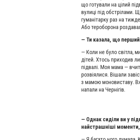
що готували на цілий підв
вулиці під обстрілами. Щ
гуманітарку раз на тижд
Або тероборона роздавал
— Ти казала, що перший
— Коли не було світла, ми
дітей. Хтось приходив ли
підвалі. Моя мама — вчит
розвіялися. Вішали заві
з мамою моновиставу. Вже
напали на Чернігів.
— Однак сиділи ви у пі
найстрашніші моменти,
— Я багато чого думала. 