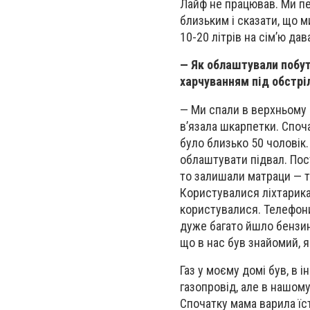
Лайф не працював. Ми пе
близьким і сказати, що ми
10-20 літрів на сім’ю дав
— Як облаштували побут,
харчуванням під обстрі
— Ми спали в верхньому о
в’язала шкарпетки. Споча
було близько 50 чоловік.
облаштувати підвал. Пос
то залишали матраци — т
Користувалися ліхтарика
користувалися. Телефони
дуже багато йшло бензин
що в нас був знайомий, 
Газ у моєму домі був, в 
газопровід, але в нашом
Спочатку мама варила їст