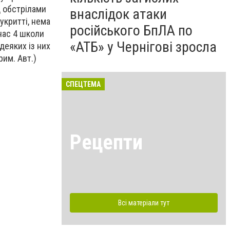
д обстрілами
внаслідок атаки
 укритті, нема
російського БпЛА по
 нас 4 школи
«АТБ» у Чернігові зросла
деяких із них
рим. Авт.)
СПЕЦТЕМА
Рецепти
Всі матеріали тут