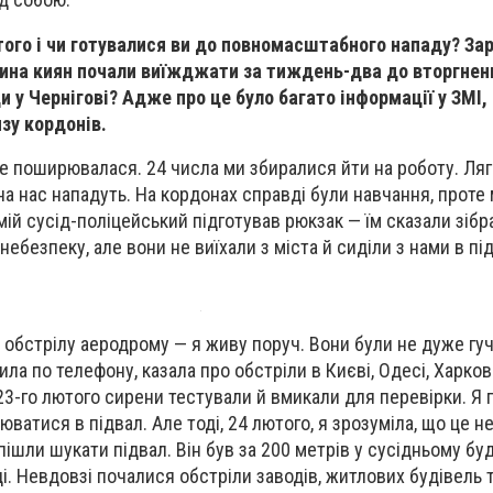
того і чи готувалися ви до повномасштабного нападу? Зар
тина киян почали виїжджати за тиждень-два до вторгнен
 у Чернігові? Адже про це було багато інформації у ЗМІ, 
зу кордонів.
не поширювалася. 24 числа ми збиралися йти на роботу. Ляг
на нас нападуть. На кордонах справді були навчання, проте
мій сусід-поліцейський підготував рюкзак — їм сказали зібр
небезпеку, але вони не виїхали з міста й сиділи з нами в під
 обстрілу аеродрому — я живу поруч. Вони були не дуже гуч
ла по телефону, казала про обстріли в Києві, Одесі, Харков
 23-го лютого сирени тестували й вмикали для перевірки. Я
юватися в підвал. Але тоді, 24 лютого, я зрозуміла, що це н
пішли шукати підвал. Він був за 200 метрів у сусідньому бу
і. Невдовзі почалися обстріли заводів, житлових будівель 