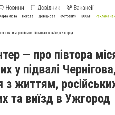
Новини
Довідник
Вакансії
Карта міста
Погода
Довідкова
Фотозвіти
BOOM!
Реклама на 
ння з життям, російських військових та виїзд в Ужгород
нтер — про півтора міс
х у підвалі Чернігова
 з життям, російськи
их та виїзд в Ужгород