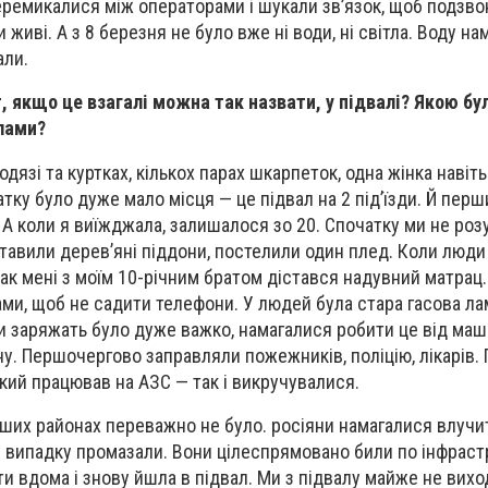
ремикалися між операторами і шукали зв’язок, щоб подзво
 живі. А з 8 березня не було вже ні води, ні світла. Воду н
али.
 якщо це взагалі можна так назвати, у підвалі? Якою бул
лами?
дязі та куртках, кількох парах шкарпеток, одна жінка навіть
тку було дуже мало місця — це підвал на 2 під’їзди. Й перш
 А коли я виїжджала, залишалося зо 20. Спочатку ми не розу
тавили дерев’яні піддони, постелили один плед. Коли люди
ак мені з моїм 10-річним братом дістався надувний матрац.
ми, щоб не садити телефони. У людей була стара гасова ла
 заряжать було дуже важко, намагалися робити це від маши
у. Першочергово заправляли пожежників, поліцію, лікарів.
який працював на АЗС — так і викручувалися.
інших районах переважно не було. росіяни намагалися влучи
у випадку промазали. Вони цілеспрямовано били по інфрастр
и вдома і знову йшла в підвал. Ми з підвалу майже не вихо