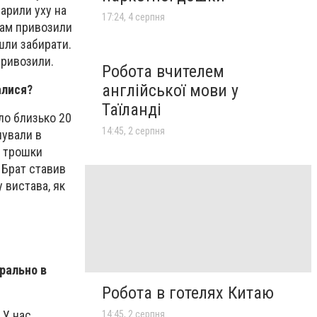
варили уху на
17:24, 4 серпня
 нам привозили
шли забирати.
привозили.
Робота вчителем
англійської мови у
алися?
Таїланді
уло близько 20
14:45, 2 серпня
чували в
и трошки
 Брат ставив
у вистава, як
рально в
Робота в готелях Китаю
 У нас
14:45, 2 серпня