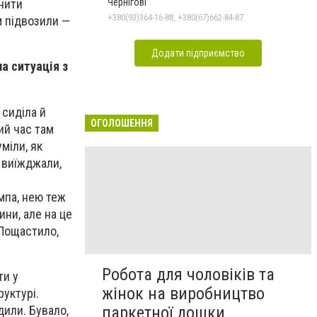
Чернігові
нити
+380(93)364-16-88, +380(67)662-84-87
ам підвозили —
Додати підприємство
а ситуація з
 сиділа й
ОГОЛОШЕННЯ
ий час там
міли, як
 виїжджали,
мпа, нею теж
ни, але на це
 Пощастило,
Робота для чоловіків та
ти у
жінок на виробництво
уктурі.
дили. Бувало,
паркетної дошки