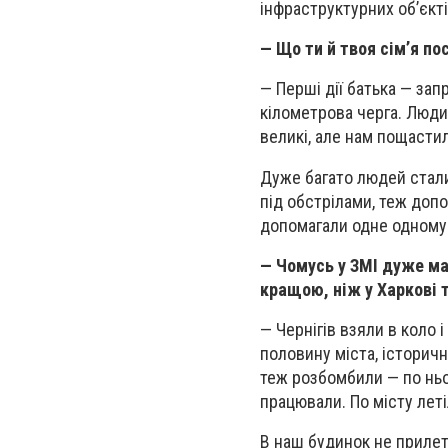
інфраструктурних об’єктів
— Що ти й твоя сім’я по
— Перші дії батька — зап
кілометрова черга. Люди
великі, але нам пощастил
Дуже багато людей стали
під обстрілами, теж допо
допомагали одне одному. 
— Чомусь у ЗМІ дуже мал
кращою, ніж у Харкові т
— Чернігів взяли в коло і
половину міста, історич
теж розбомбили — по ньо
працювали. По місту леті
В наш будинок не прилеті