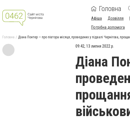
Головна
Афіша
Дозвілля
Потрібна допомога
Головна
Діана Понтер — про півтора місяця, проведених у підвалі Чернігова, проща
09:42, 13 липня 2022 р.
Діана По
проведени
прощання
військов