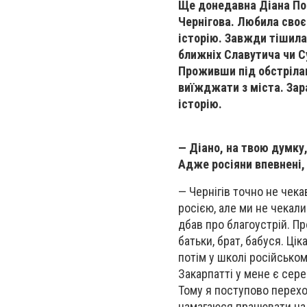
Ще донедавна Діана Пон
Чернігова. Любила своє
історію. Завжди тішила
ближніх Славутича чи Су
Проживши під обстрілам
виїжджати з міста. Зар
історію.
— Діано, на твою думку
Адже росіяни впевнені,
— Чернігів точно не чек
росією, але ми не чекали
дбав про благоустрій. Пр
батьки, брат, бабуся. Ці
потім у школі російсько
Закарпатті у мене є сер
Тому я поступово перехо
намагаюся працювати на