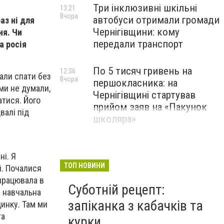
Три інклюзивні шкільні
13:21
Вчора
автобуси отримали громади
аз ні для
Чернігівщини: кому
ня. Чи
передали транспорт
а росія
По 5 тисяч гривень на
12:36
али спати без
Вчора
першокласника: на
 ми не думали,
Чернігівщині стартував
атися. Його
прийом заяв на «Пакунок
валі під
школяра»
ні. Я
ТОП НОВИНИ
і. Почалися
 працювала в
Суботній рецепт:
е навчальна
запіканка з кабачків та
динку. Там ми
та
курки