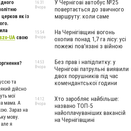
У Чернігові автобус №25
ідного
16:31
Вчора
повертається до звичного
чолітню
маршруту: коли саме
церков як із
ого.
шила
На Чернігівщині вогонь
15:54
iszo-UA
свою
Вчора
охопив понад 1,7 га лісу: усі
пожежі пов'язані з війною
Без прав і напідпитку: у
14:53
оргнення?
Вчора
Чернігові патрульні виявили
двох порушників під час
руссю та
комендантської години
 який дійсно
уть мої
Хто заробляє найбільше:
14:12
ла мама. А
Вчора
названо ТОП-5
ою. Зараз на
найоплачуваніших вакансій
ьку мову.
на Чернігівщині
 але я