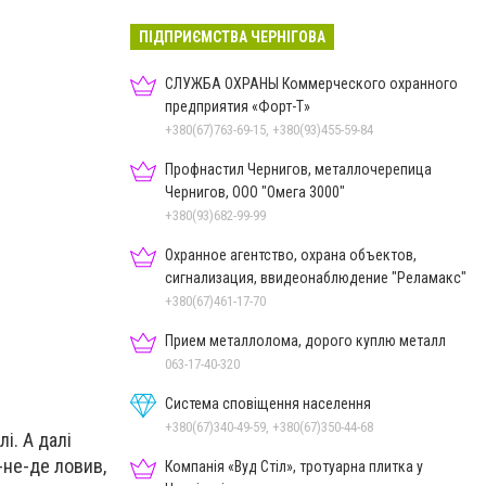
ПІДПРИЄМСТВА ЧЕРНІГОВА
СЛУЖБА ОХРАНЫ Коммерческого охранного
предприятия «Форт-Т»
+380(67)763-69-15, +380(93)455-59-84
Профнастил Чернигов, металлочерепица
Чернигов, ООО "Омега 3000"
Школа, в якій працювала Діана
+380(93)682-99-99
Охранное агентство, охрана объектов,
сигнализация, ввидеонаблюдение "Реламакс"
+380(67)461-17-70
Прием металлолома, дорого куплю металл
063-17-40-320
Система сповіщення населення
+380(67)340-49-59, +380(67)350-44-68
і. А далі
-не-де ловив,
Компанія «Вуд Стіл», тротуарна плитка у