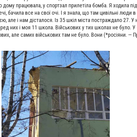
о дому працювала, у спортзал прилетіла бомба. Я ходила пі
і, бачила все на свої очі. І я знала, що там цивільні люди в
ією, але і нам дісталося. Із 35 шкіл міста постраждало 27. У
ед них і моя 11 школа. Військових у тих школах не було. У 
ових, але самих військових там не було. Вони (*росіяни. — П