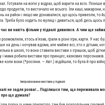
ал. Готували на вогні у відрах, щоб варити на всіх. Пізніше 
одо продуктів, то вистачало не всього. Їли каші, макарони,
ень на район і якщо ми дізнавалися, що щось привезли, то й
а. Треба було ходить по вулиці і дивиться, щоб десь щось 
 час ви навіть фільми у підвалі дивилися. А чим ще займ
 розмовляли, хтось в’язав, грали в різні ігри, карти. У нас б
ше на день і ночував вдома, але майже всі, хто з дітьми, но
елька в школі, то вона ставила вистави з іграшок, щоб дітк
су і мама робила вистави про принцес, казкових персонажів.
 коли вони (*росіяни. — Авт.) відійшли, то була й про війн
Імпровізована вистава у підвалі
двалі не задля розваг… Поділишся тим, що переживала мо
 про що думала?
Коли поруч із нами прилетіло, там був розподільник газовий.