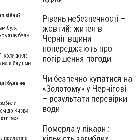
ня війни?
Рівень небезпечності –
жовтий: жителів
там була
коматів були
Чернігівщини
попереджають про
Я, коли жила
погіршення погоди
на війну і ми
Чи безпечно купатися на
ні була не
«Золотому» у Чернігові
– результати перевірки
збомбили
води
ом до Києва,
мети теж
Померла у лікарні:
кількість загиблих
у прилетіло.