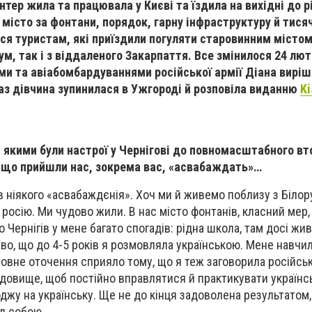
тер жила та працювала у Києві та їздила на вихідні до р
 місто за фонтани, порядок, гарну інфраструктуру й тися
ся туристам, які приїздили погуляти старовинним містом 
м, так і з віддаленого Закарпаття. Все змінилося 24 лют
и та авіабомбардуваннями російської армії Діана вирі
аз дівчина зупинилася в Ужгороді й розповіла виданню
K
, якими були настрої у Чернігові до повномасштабного вт
 що прийшли нас, зокрема вас, «асвабаждать»…
ав ніякого «асвабаждєнія». Хоч ми й живемо поблизу з Біло
 росію. Ми чудово жили. В нас місто фонтанів, класний мер,
о Чернігів у мене багато спогадів: рідна школа, там досі жив
каво, що до 4-5 років я розмовляла українською. Мене навчи
мовне оточення сприяло тому, що я теж заговорила російськ
едовище, щоб постійно вправлятися й практикувати українс
джу на українську. Ще не до кінця задоволена результатом,
д собою.