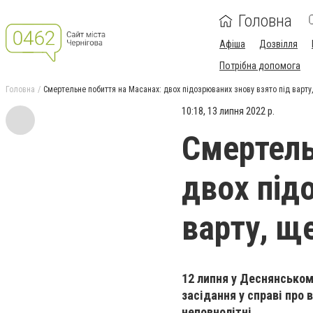
Головна
Афіша
Дозвілля
Потрібна допомога
Головна
Смертельне побиття на Масанах: двох підозрюваних знову взято під варту
10:18, 13 липня 2022 р.
Смертель
двох під
варту, щ
12 липня у Деснянськом
засідання у справі про 
неповнолітні.