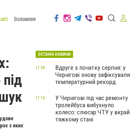
сайті
Оголошення
ОСТАННІ НОВИНИ
х:
Вдруге з початку серпня: у
11:58
Чернігові знову зафіксували
 під
температурний рекорд
зшук
У Чернігові під час ремонту
11:10
тролейбуса вибухнуло
колесо: слюсар ЧТУ у вкрай
судове
тяжкому стані
роє з яких