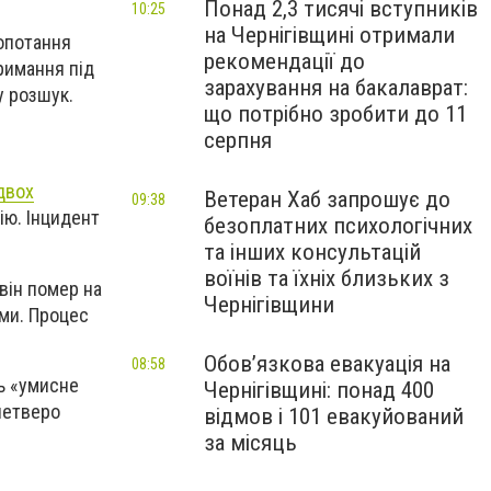
Понад 2,3 тисячі вступників
10:25
на Чернігівщині отримали
лопотання
рекомендації до
римання під
зарахування на бакалаврат:
у розшук.
що потрібно зробити до 11
серпня
двох
Ветеран Хаб запрошує до
09:38
цію. Інцидент
безоплатних психологічних
та інших консультацій
воїнів та їхніх близьких з
він помер на
Чернігівщини
ями. Процес
Обов’язкова евакуація на
08:58
ь «умисне
Чернігівщині: понад 400
 четверо
відмов і 101 евакуйований
за місяць