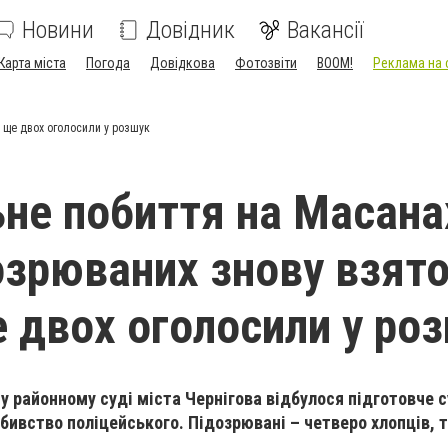
Новини
Довідник
Вакансії
Карта міста
Погода
Довідкова
Фотозвіти
BOOM!
Реклама на 
, ще двох оголосили у розшук
не побиття на Масана
озрюваних знову взято
е двох оголосили у ро
у районному суді міста Чернігова відбулося підготовче 
вбивство поліцейського. Підозрювані – четверо хлопців, т