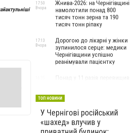
Жнива-2026: на Чернігівщині
17:50
Вчора
найактульніші
намолотили понад 800
тисяч тонн зерна та 190
тисяч тонн ріпаку
Дорогою до лікарні у жінки
17:13
Вчора
зупинилося серце: медики
Чернігівщини успішно
реанімували пацієнтку
Понад у 11 разів перевищив
16:35
Вчора
норму: у Чернігові зупинили
пʼяного водія Tesla
ТОП НОВИНИ
У Чернігові російський
«шахед» влучив у
приватний будинок: