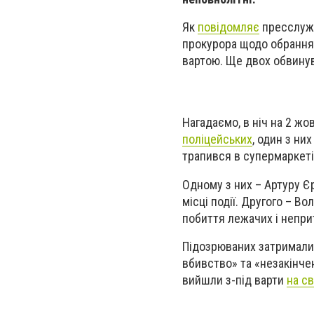
Як
повідомляє
пресслужб
прокурора щодо обрання 
вартою. Ще двох обвинува
Нагадаємо, в ніч на 2 жо
поліцейських
, один з ни
трапився в супермаркеті
Одному з них – Артуру Єр
місці події. Другого – 
побиття лежачих і непри
Підозрюваних затримали
вбивство» та «незакінчен
вийшли з-під варти
на с