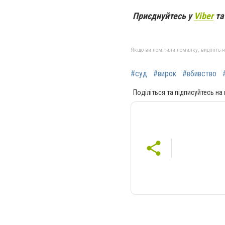
Приєднуйтесь у
Viber
т
Якщо ви помітили помилку, виділіть нео
#суд
#вирок
#вбивство
Поділіться та підписуйтесь на