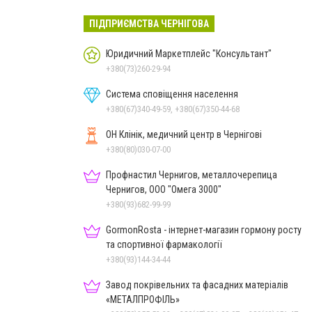
ПІДПРИЄМСТВА ЧЕРНІГОВА
Юридичний Маркетплейс "Консультант"
+380(73)260-29-94
Система сповіщення населення
+380(67)340-49-59, +380(67)350-44-68
ОН Клінік, медичний центр в Чернігові
+380(80)030-07-00
Профнастил Чернигов, металлочерепица
Чернигов, ООО "Омега 3000"
+380(93)682-99-99
GormonRosta - інтернет-магазин гормону росту
та спортивної фармакології
+380(93)144-34-44
Завод покрівельних та фасадних матеріалів
«МЕТАЛПРОФІЛЬ»