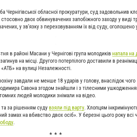
а Чернігівської обласної прокуратури, суд задовольнив к
стосовно двох обвинувачених запобіжного заходу у виді т
чених, у зв’язку з переховуванням їх від суду, оголошено 
втня в районі Масани у Чернігові група молодиків
напала на 
х загинув на місці. Другого потерпілого доставили в реаніма
 «АТБ» на вулиці Незалежності.
охіну завдали не менше 18 ударів у голову, внаслідок чого 
Володимира Савона згодом знайшли і з тілесними ушкодженн
томних людей молодики знімали на відео.
 та за рішенням суду
взяли під варту
. Хлопцям інкримінуют
ий замах на вбивство двох осіб». У березні цього року всі
вободу
.
* * *