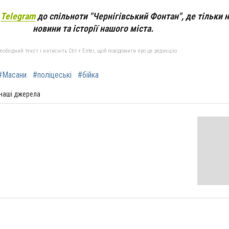
а
Telegram
до спільноти "Чернігівський Фонтан", де тільки 
новини та історії нашого міста.
бхідний текст і натисніть Ctrl + Enter, щоб повідомити про це редакцію
#Масани
#поліцеські
#бійка
 наші джерела