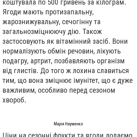
коштувала по 500 гривень за кілограм.
Ягоди мають протизапальну,
жарознижувальну, сечогінну та
загальнозміцнюючу дію. Також
застосовують як вітамінний засіб. Вони
нормалізують обмін речовин, лікують
подагру, артрит, позбавляють організм
від глистів. До того ж лохина славиться
тим, що вона зміцнює імунітет, що є дуже
важливим, особливо перед сезоном
хвороб.
Марія Науменко
Ціни на сезонні фрукти та ягоди додаємо