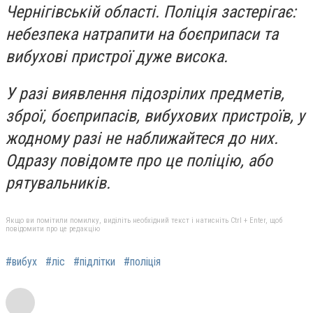
Чернігівській області. Поліція застерігає:
небезпека натрапити на боєприпаси та
вибухові пристрої дуже висока.
У разі виявлення підозрілих предметів,
зброї, боєприпасів, вибухових пристроїв, у
жодному разі не наближайтеся до них.
Одразу повідомте про це поліцію, або
рятувальників.
Якщо ви помітили помилку, виділіть необхідний текст і натисніть Ctrl + Enter, щоб
повідомити про це редакцію
#вибух
#ліс
#підлітки
#поліція