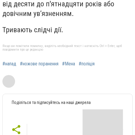
від десяти до п'ятнадцяти років або
довічним ув’язненням.
Тривають слідчі дії.
Якщо ви помітили помилку, виділіть необхідний текст і натисніть Ctrl + Enter, щоб
повідомити про це редакцію
#напад
#ножове поранення
#Мена
#поліція
Поділіться та підписуйтесь на наші джерела