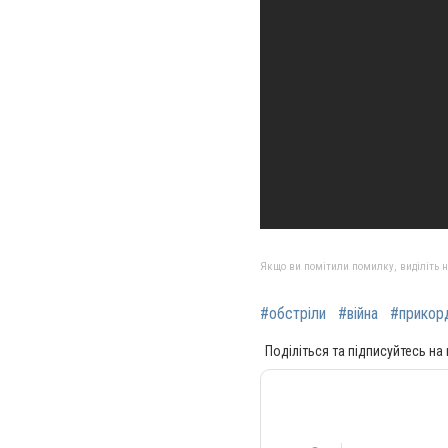
Якщо ви помітили помилку, виділіть нео
#обстріли
#війна
#прикор
Поділіться та підписуйтесь на