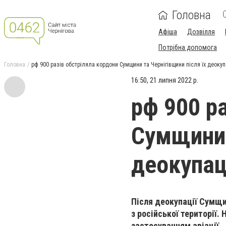
Головна
Афіша
Дозвілля
Потрібна допомога
Головна
рф 900 разів обстріляла кордони Сумщини та Чернігівщини після їх деокуп
16:50, 21 липня 2022 р.
рф 900 р
Сумщини 
деокупац
Після деокупації Сумщи
з російської території. 
застосуванням авіації.