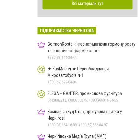
Всі матеріали тут
ПІДПРИЄМСТВА ЧЕРНІГОВА
GormonRosta - інтернет-магазин гормону росту
та спортивної фармакології
+380(93)144-34-44
★ BusMaster ★ Переобладнання
Мікроавтобусів №1
+380(67)599-04-04
ELESA + GANTER, промислова фурнітура
0443002212, 0800750875, +380(98)011-84-55
Компанія «Вуд Стіл», тротуарна плитка у
Чернігові
+380(93)364-16-88, +380(67)662-84-87
Чернігівська Медіа Група ( ЧМГ )