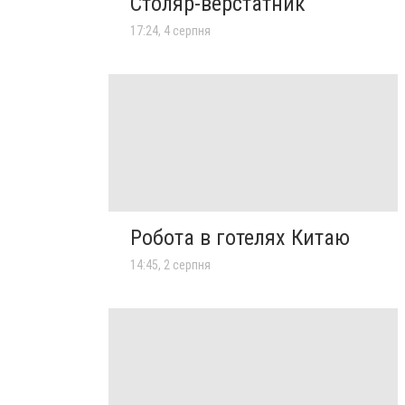
Столяр-верстатник
17:24, 4 серпня
Робота в готелях Китаю
14:45, 2 серпня