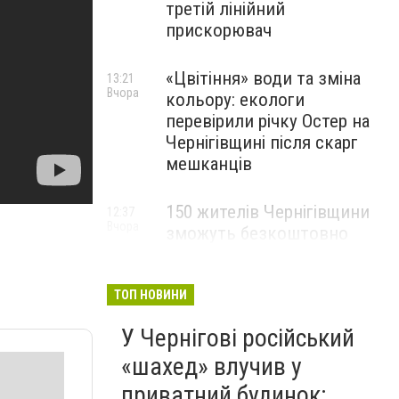
третій лінійний
прискорювач
«Цвітіння» води та зміна
13:21
Вчора
кольору: екологи
перевірили річку Остер на
Чернігівщині після скарг
мешканців
150 жителів Чернігівщини
12:37
Вчора
зможуть безкоштовно
опанувати професію
електрика
ТОП НОВИНИ
У Чернігові російський
«шахед» влучив у
приватний будинок: