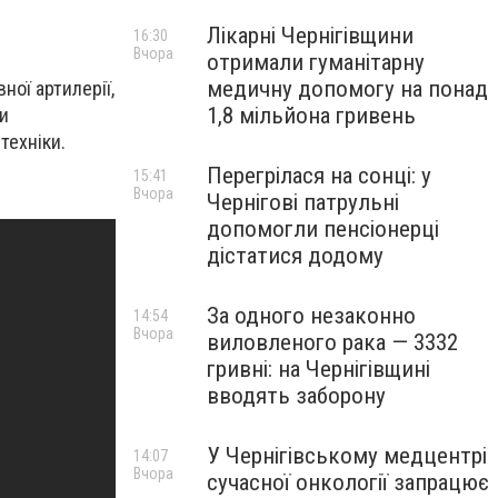
Лікарні Чернігівщини
16:30
Вчора
отримали гуманітарну
медичну допомогу на понад
ної артилерії,
1,8 мільйона гривень
чи
техніки.
Перегрілася на сонці: у
15:41
Вчора
Чернігові патрульні
допомогли пенсіонерці
дістатися додому
За одного незаконно
14:54
Вчора
виловленого рака — 3332
гривні: на Чернігівщині
вводять заборону
У Чернігівському медцентрі
14:07
Вчора
сучасної онкології запрацює