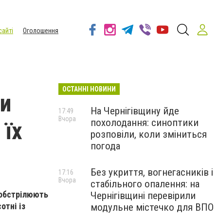
сайті
Оголошення
ОСТАННІ НОВИНИ
ни
На Чернігівщину йде
17:49
Вчора
похолодання: синоптики
 їх
розповіли, коли зміниться
погода
Без укриття, вогнегасників і
17:16
Вчора
стабільного опалення: на
 обстрілюють
Чернігівщині перевірили
отні із
модульне містечко для ВПО