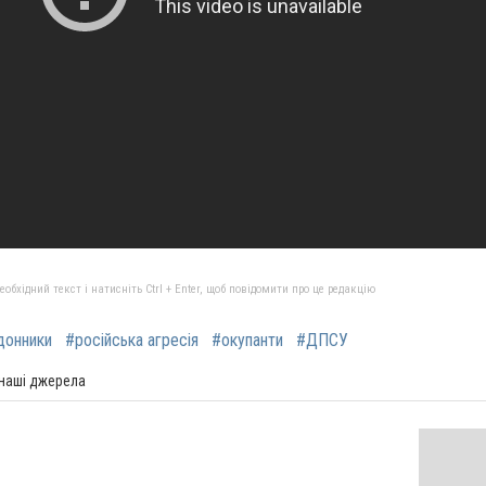
бхідний текст і натисніть Ctrl + Enter, щоб повідомити про це редакцію
донники
#російська агресія
#окупанти
#ДПСУ
 наші джерела