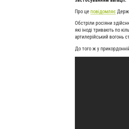
Про це
повідомляє
Держа
Обстріли росіяни здійсню
які іноді тривають по к
артилерійський вогонь ст
До того ж у прикордонній