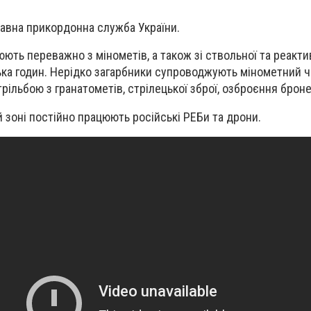
вна прикордонна служба України.
ють переважно з мінометів, а також зі ствольної та реактив
ілька годин. Нерідко загарбники супроводжують мінометний 
рільбою з гранатометів, стрілецької зброї, озброєння броне
 зоні постійно працюють російські РЕБи та дрони.