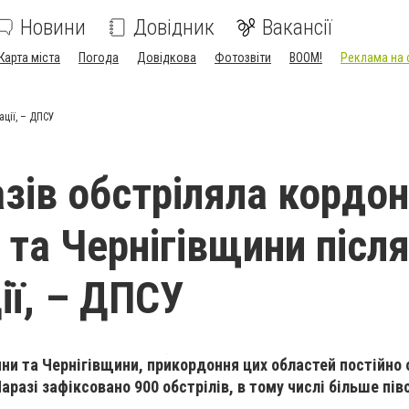
Новини
Довідник
Вакансії
Карта міста
Погода
Довідкова
Фотозвіти
BOOM!
Реклама на 
ації, – ДПСУ
азів обстріляла кордо
та Чернігівщини після
ії, – ДПСУ
ни та Чернігівщини, прикордоння цих областей постійно
Наразі зафіксовано 900 обстрілів, в тому числі більше півс