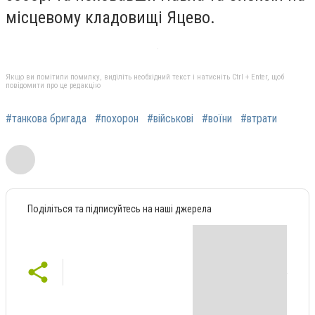
місцевому кладовищі Яцево.
Якщо ви помітили помилку, виділіть необхідний текст і натисніть Ctrl + Enter, щоб
повідомити про це редакцію
#танкова бригада
#похорон
#військові
#воїни
#втрати
Поділіться та підписуйтесь на наші джерела