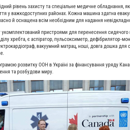
ідний рівень захисту та спеціальне медичне обладнання, я
ття у важкодоступних районах. Кожна машина здатна евак
часно й оснащена всім необхідним для надання невідкладн
т укомплектований пристроями для перенесення сидячого 
дділу хребта, є аспіратор, пульсоксиметр, дефібрилятор-мон
ктрокардіограф, вакуумний матрац, ноші, довга дошка для 
е.
грамою розвитку ООН в Україні за фінансування уряду Кан
ення та розбудови миру.