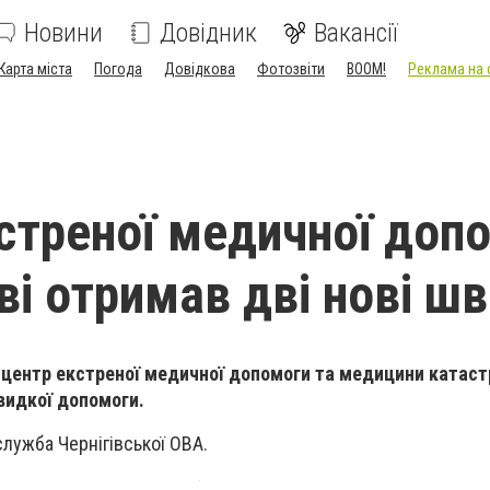
Новини
Довідник
Вакансії
Карта міста
Погода
Довідкова
Фотозвіти
BOOM!
Реклама на 
стреної медичної доп
ві отримав дві нові ш
 центр екстреної медичної допомоги та медицини катас
видкої допомоги.
лужба Чернігівської ОВА.