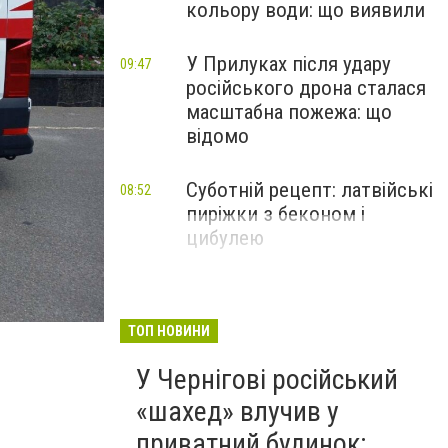
кольору води: що виявили
У Прилуках після удару
09:47
російського дрона сталася
масштабна пожежа: що
відомо
Суботній рецепт: латвійські
08:52
пиріжки з беконом і
цибулею
ТОП НОВИНИ
У Чернігові російський
«шахед» влучив у
приватний будинок: