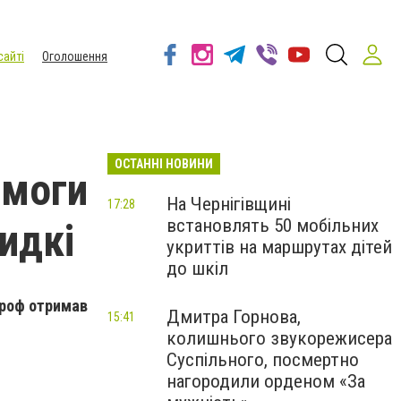
сайті
Оголошення
ОСТАННІ НОВИНИ
омоги
На Чернігівщині
17:28
встановлять 50 мобільних
видкі
укриттів на маршрутах дітей
до шкіл
троф отримав
Дмитра Горнова,
15:41
колишнього звукорежисера
Суспільного, посмертно
нагородили орденом «За