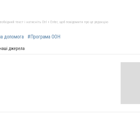
бхідний текст і натисніть Ctrl + Enter, щоб повідомити про це редакцію
на допомога
#Програма ООН
 наші джерела