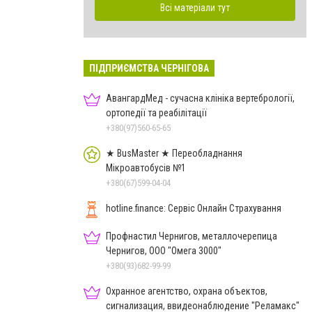
Всі матеріали тут
ПІДПРИЄМСТВА ЧЕРНІГОВА
АвангардМед - сучасна клініка вертебрології,
ортопедії та реабілітації
+380(97)560-65-65
★ BusMaster ★ Переобладнання
Мікроавтобусів №1
+380(67)599-04-04
hotline.finance: Сервіс Онлайн Страхування
Профнастил Чернигов, металлочерепица
Чернигов, ООО "Омега 3000"
+380(93)682-99-99
Охранное агентство, охрана объектов,
сигнализация, ввидеонаблюдение "Реламакс"