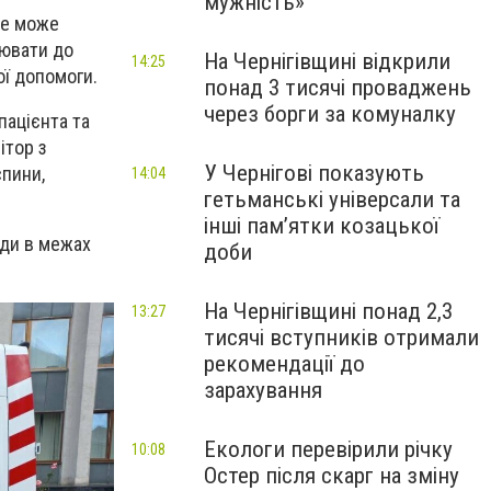
мужність»
ке може
уювати до
На Чернігівщині відкрили
14:25
ої допомоги.
понад 3 тисячі проваджень
через борги за комуналку
пацієнта та
ітор з
У Чернігові показують
спини,
14:04
гетьманські універсали та
інші пам’ятки козацької
ади в межах
доби
На Чернігівщині понад 2,3
13:27
тисячі вступників отримали
рекомендації до
зарахування
Екологи перевірили річку
10:08
Остер після скарг на зміну