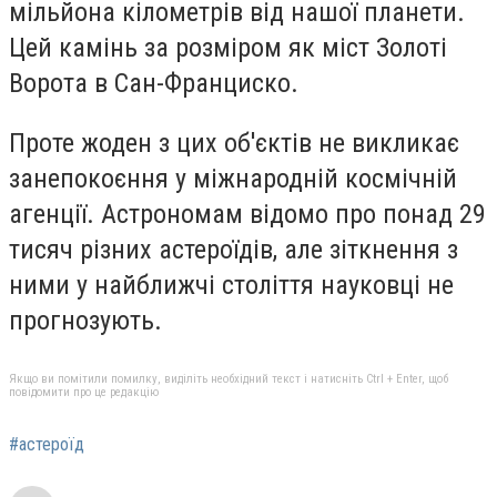
мільйона кілометрів від нашої планети.
Цей камінь за розміром як міст Золоті
Ворота в Сан-Франциско.
Проте жоден з цих об'єктів не викликає
занепокоєння у міжнародній космічній
агенції. Астрономам відомо про понад 29
тисяч різних астероїдів, але зіткнення з
ними у найближчі століття науковці не
прогнозують.
Якщо ви помітили помилку, виділіть необхідний текст і натисніть Ctrl + Enter, щоб
повідомити про це редакцію
#астероїд