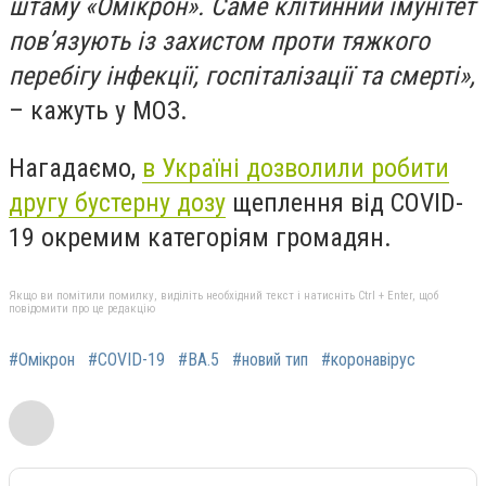
штаму «Омікрон». Саме клітинний імунітет
пов’язують із захистом проти тяжкого
перебігу інфекції, госпіталізації та смерті»,
– кажуть у МОЗ.
Нагадаємо,
в Україні дозволили робити
другу бустерну дозу
щеплення від COVID-
19 окремим категоріям громадян.
Якщо ви помітили помилку, виділіть необхідний текст і натисніть Ctrl + Enter, щоб
повідомити про це редакцію
#Омікрон
#COVID-19
#ВА.5
#новий тип
#коронавірус