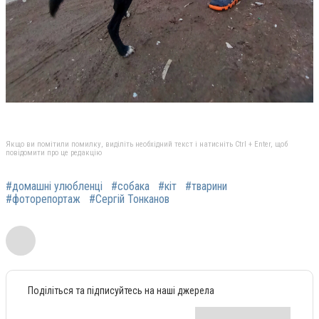
Якщо ви помітили помилку, виділіть необхідний текст і натисніть Ctrl + Enter, щоб
повідомити про це редакцію
#домашні улюбленці
#собака
#кіт
#тварини
#фоторепортаж
#Сергій Тонканов
Поділіться та підписуйтесь на наші джерела