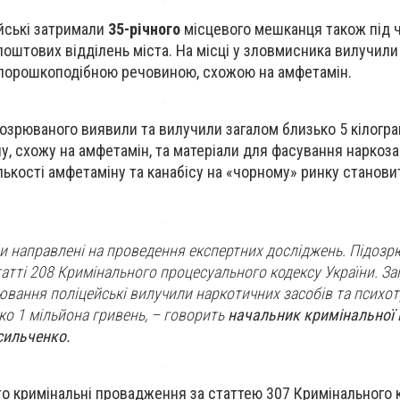
ейські затримали
35-річного
місцевого мешканця також під 
поштових відділень міста. На місці у зловмисника вилучили
з порошкоподібною речовиною, схожою на амфетамін.
дозрюваного виявили та вилучили загалом близько 5 кілограм
, схожу на амфетамін, та матеріали для фасування наркоза
ількості амфетаміну та канабісу на «чорному» ринку станови
ни направлені на проведення експертних досліджень. Підозр
татті 208 Кримінального процесуального кодексу України. За
вання поліцейські вилучили наркотичних засобів та психо
ко 1 мільйона гривень, – говорить
начальник кримінальної п
сильченко.
то кримінальні провадження за статтею 307 Кримінального 