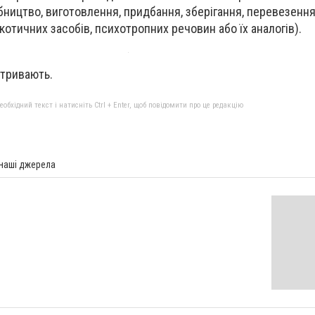
бництво, виготовлення, придбання, зберігання, перевезення
отичних засобів, психотропних речовин або їх аналогів).
 тривають.
бхідний текст і натисніть Ctrl + Enter, щоб повідомити про це редакцію
 наші джерела