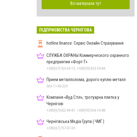
Всі матеріали тут
ПІДПРИЄМСТВА ЧЕРНІГОВА
hotline.finance: Сервіс Онлайн Страхування
СЛУЖБА ОХРАНЫ Коммерческого охранного
предприятия «Форт-Т»
+380(67)763-69-15, +380(93)455-59-84
Прием металлолома, дорого куплю металл
063-17-40-320
Компанія «Вуд Стіл», тротуарна плитка у
Чернігові
+380(67)662-84-87, +380(93)364-16-88
Чернігівська Медіа Група ( ЧМГ )
+380(67)757-07-30