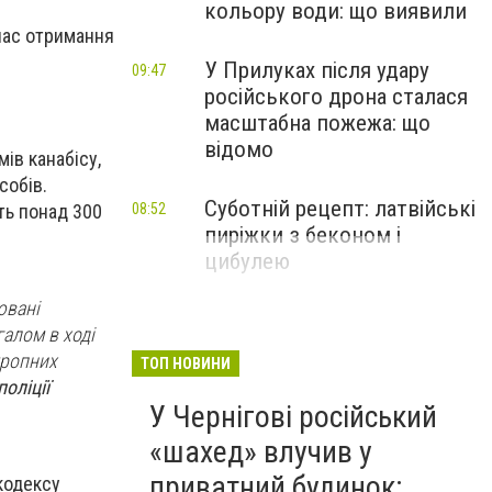
кольору води: що виявили
час отримання
У Прилуках після удару
09:47
російського дрона сталася
масштабна пожежа: що
відомо
ів канабісу,
собів.
Суботній рецепт: латвійські
ть понад 300
08:52
пиріжки з беконом і
цибулею
ювані
галом в ході
тропних
ТОП НОВИНИ
оліції
У Чернігові російський
«шахед» влучив у
приватний будинок:
кодексу