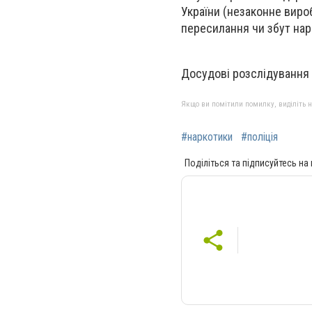
України (незаконне виро
пересилання чи збут нарк
Досудові розслідування
Якщо ви помітили помилку, виділіть нео
#наркотики
#поліція
Поділіться та підписуйтесь на