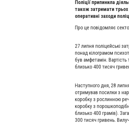
Поліції припинила діяль
також затримати трьох 
оперативні заходи полі
Про це повідомляє сектор 
27 липня поліцейські за
понад кілограмом психот
був амфетамін. Вартість
близько 400 тисяч гриве
Наступного дня, 28 липн
отримував посилки з нар
коробку з рослинною реч
коробку з порошкоподіб
близько 400 грамів). Заг
300 тисяч гривень. Вилу