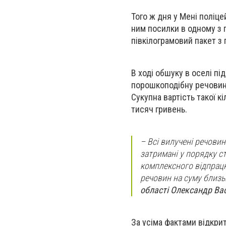
Того ж дня у Мені поліц
ним посилки в одному з 
півкілограмовий пакет 
В ході обшуку в оселі пі
порошкоподібну речовину
Сукупна вартість такої к
тисяч гривень.
– Всі вилучені речови
затримані у порядку с
комплексного відпрацю
речовин на суму близь
області Олександр Ва
За усіма фактами відкри