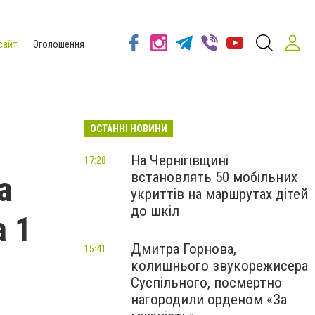
сайті
Оголошення
ОСТАННІ НОВИНИ
На Чернігівщині
17:28
встановлять 50 мобільних
а
укриттів на маршрутах дітей
до шкіл
а 1
Дмитра Горнова,
15:41
колишнього звукорежисера
Суспільного, посмертно
нагородили орденом «За