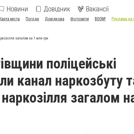
Новини
Довідник
Вакансії
Карта міста
Погода
Довідкова
Фотозвіти
BOOM!
Реклама на 
аркозілля загалом на 1 млн грн
гівщини поліцейські
али канал наркозбуту т
 наркозілля загалом н