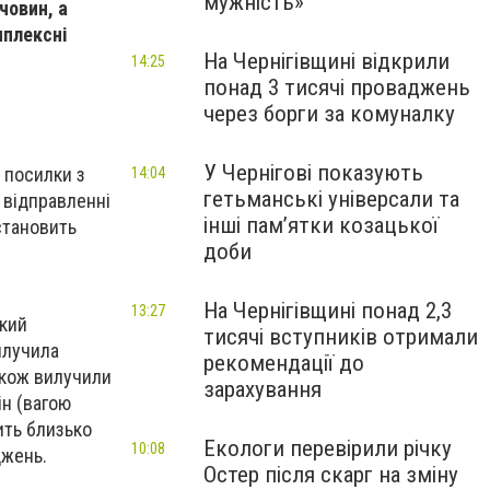
мужність»
човин, а
мплексні
На Чернігівщині відкрили
14:25
понад 3 тисячі проваджень
через борги за комуналку
У Чернігові показують
 посилки з
14:04
гетьманські універсали та
 відправленні
інші пам’ятки козацької
становить
доби
На Чернігівщині понад 2,3
13:27
який
тисячі вступників отримали
илучила
рекомендації до
акож вилучили
зарахування
н (вагою
ить близько
Екологи перевірили річку
10:08
джень.
Остер після скарг на зміну