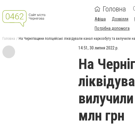
Головна
Афіша
Дозвілля
Потрібна допомога
Головна
На Чернігівщини поліцейські ліквідували канал наркозбуту та вилучили н
14:51, 30 липня 2022 р.
На Черні
ліквідув
вилучили
млн грн