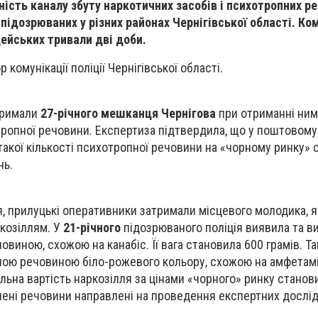
ність каналу збуту наркотичних засобів і психотропних ре
підозрюваних у різних районах Чернігівської області. Ко
цейських тривали дві доби.
комунікації поліції Чернігівської області.
тримали
27-річного мешканця Чернігова
при отриманні ним
ропної речовини. Експертиза підтвердила, що у поштовому
 такої кількості психотропної речовини на «чорному ринку» 
нь.
я, прилуцькі оперативники затримали місцевого молодика, 
козіллям. У
21-річного
підозрюваного поліція виявила та в
овиною, схожою на канабіс. Її вага становила 600 грамів. Т
ною речовиною біло-рожевого кольору, схожою на амфетамі
альна вартість наркозілля за цінами «чорного» ринку станов
чені речовини направлені на проведення експертних дослі