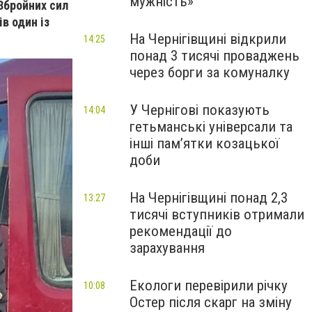
мужність»
 Збройних сил
в один із
На Чернігівщині відкрили
14:25
понад 3 тисячі проваджень
через борги за комуналку
У Чернігові показують
14:04
гетьманські універсали та
інші пам’ятки козацької
доби
На Чернігівщині понад 2,3
13:27
тисячі вступників отримали
рекомендації до
зарахування
Екологи перевірили річку
10:08
Остер після скарг на зміну