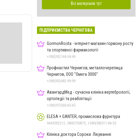
Всі матеріали тут
ПІДПРИЄМСТВА ЧЕРНІГОВА
GormonRosta - інтернет-магазин гормону росту
та спортивної фармакології
+380(93)144-34-44
Профнастил Чернигов, металлочерепица
Чернигов, ООО "Омега 3000"
+380(93)682-99-99
АвангардМед - сучасна клініка вертебрології,
ортопедії та реабілітації
+380(97)560-65-65
ELESA + GANTER, промислова фурнітура
0443002212, 0800750875, +380(98)011-84-55
Клініка доктора Сороки. Лікування: