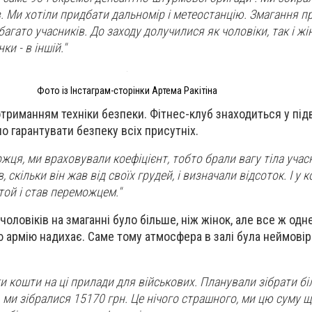
. Ми хотіли придбати дальномір і метеостанцію. Змагання 
багато учасників. До заходу долучилися як чоловіки, так і жі
ки - в іншій."
Фото із Інстаграм-сторінки Артема Ракітіна
триманням техніки безпеки. Фітнес-клуб знаходиться у пі
о гарантувати безпеку всіх присутніх.
ця, ми враховували коефіцієнт, тобто брали вагу тіла учасн
в, скільки він жав від своїх грудей, і визначали відсоток. І у 
той і став переможцем."
чоловіків на змаганні було більше, ніж жінок, але все ж одн
ю армію надихає. Саме тому атмосфера в залі була неймові
ати кошти на ці прилади для військових. Планували зібрати бі
ми зібралися 15170 грн. Це нічого страшного, ми цю суму ще