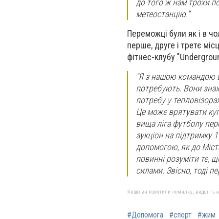
до того ж нам трохи по
метеостанцію."
Переможці були як і в чол
перше, друге і третє міс
фітнес-клубу "Undergrou
"Я з нашою командою щ
потребують. Вони знах
потребу у тепловізорах
Це може врятувати куп
вища ліга футболу пер
аукціон на підтримку 1-
допомогою, як до Міста
повинні розуміти те, щ
силами. Звісно, тоді п
Якщо ви помітили помилку, виділіть нео
#Допомога
#спорт
#жим