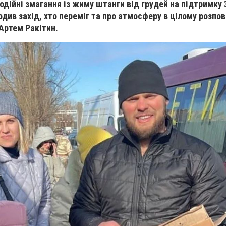
одійні змагання із жиму штанги від грудей на підтримку
одив захід, хто переміг та про атмосферу в цілому розпові
 Артем Ракітин.