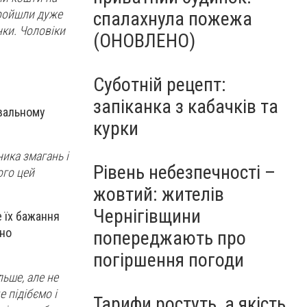
пройшли дуже
спалахнула пожежа
нки. Чоловіки
(ОНОВЛЕНО)
Суботній рецепт:
запіканка з кабачків та
двальному
курки
ика змагань і
Рівень небезпечності –
кого цей
жовтий: жителів
Чернігівщини
е їх бажання
рно
попереджають про
погіршення погоди
льше, але не
 підібємо і
Тарифи ростуть, а якість