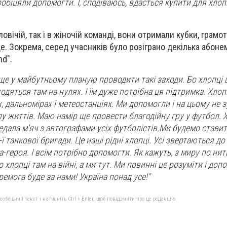
обіцяли допомогти. І, сподіваюсь, вдасться купити для хлоп
овічій, так і в жіночій команді, вони отримали кубки, грамот
це. Зокрема, серед учасників було розіграно декілька абоне
nd".
е у майбутньому планую проводити такі заходи. Бо хлопці 
одяться там на нулях. І їм дуже потрібна ця підтримка. Хло
, дальномірах і метеостанціях. Ми допомогли і на цьому не 
у життів. Маю намір ще провести благодійну гру у футбол.
едала м'яч з автографами усіх футболістів.Ми будемо ставит
ї танкової бригади. Це наші рідні хлопці. Усі звертаються до
-героя. І всім потрібно допомогти. Як кажуть, з миру по нитц
о хлопці там на війні, а ми тут. Ми повинні це розуміти і доп
еремога буде за нами! Україна понад усе!"
бхідний текст і натисніть Ctrl + Enter, щоб повідомити про це редакцію