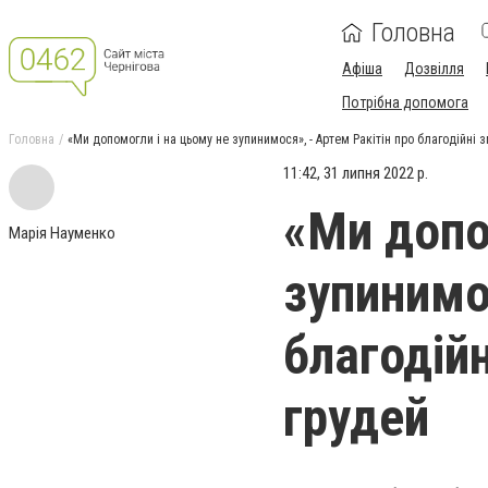
Головна
Афіша
Дозвілля
Потрібна допомога
Головна
«Ми допомогли і на цьому не зупинимося», - Артем Ракітін про благодійні 
11:42, 31 липня 2022 р.
«Ми допо
Марія Науменко
зупинимос
благодій
грудей