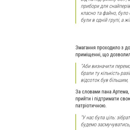
прибори для снайперів
класно та файно, було 
були в одній групі, а жін
Змагання проходило з до
приміщенні, що дозволил
"Аби визначити перемож
брали ту кількість разі
відсоток був більшим, 
За словами пана Артема, 
прийти і підтримати сво
патріотичною.
"У нас була ціль: зібр
будемо засмучуватись, 