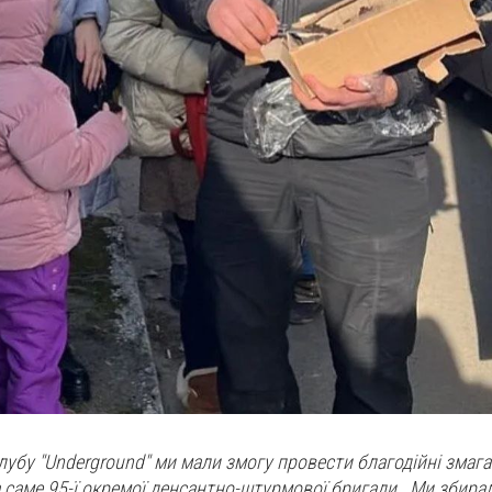
клубу "Underground" ми мали змогу провести благодійні змаг
а саме 95-ї окремої денсантно-штурмової бригади . Ми збира