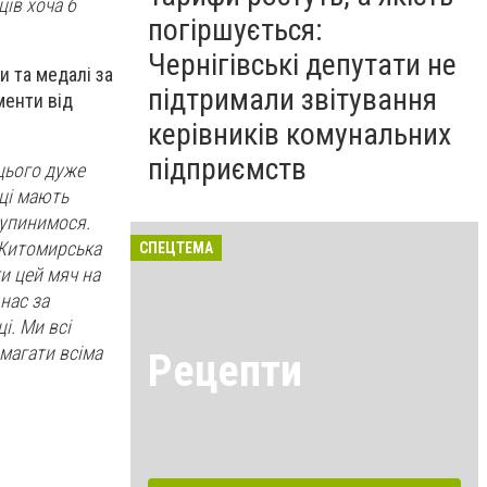
ців хоча б
погіршується:
Чернігівські депутати не
и та медалі за
підтримали звітування
менти від
керівників комунальних
підприємств
цього дуже
пці мають
зупинимося.
 Житомирська
СПЕЦТЕМА
и цей мяч на
 нас за
і. Ми всі
омагати всіма
Рецепти