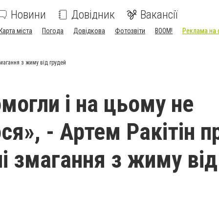
Новини
Довідник
Вакансії
Карта міста
Погода
Довідкова
Фотозвіти
BOOM!
Реклама на 
змагання з жиму від грудей
могли і на цьому не
я», - Артем Ракітін п
ні змагання з жиму від