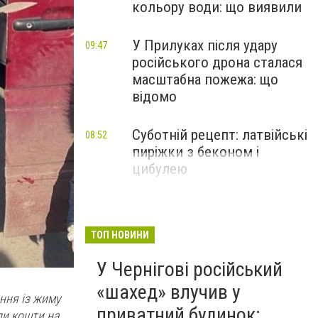
кольору води: що виявили
У Прилуках після удару
09:47
російського дрона сталася
масштабна пожежа: що
відомо
Суботній рецепт: латвійські
08:52
пиріжки з беконом і
цибулею
ТОП НОВИНИ
У Чернігові російський
«шахед» влучив у
ання із жиму
приватний будинок:
ли кошти на