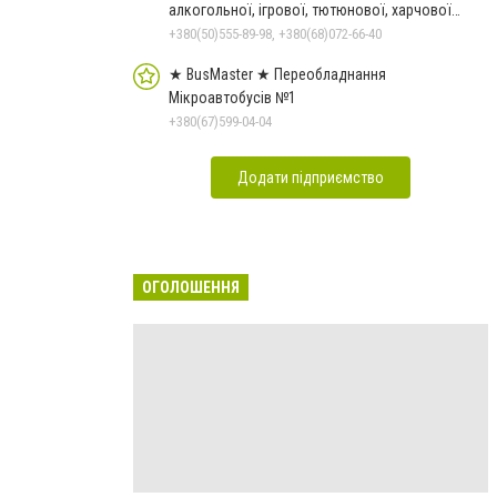
алкогольної, ігрової, тютюнової, харчової
залежностей, неврозів т
+380(50)555-89-98, +380(68)072-66-40
★ BusMaster ★ Переобладнання
Мікроавтобусів №1
+380(67)599-04-04
Додати підприємство
ОГОЛОШЕННЯ