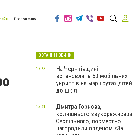
сайті
Оголошення
ОСТАННІ НОВИНИ
На Чернігівщині
17:28
встановлять 50 мобільних
ро
укриттів на маршрутах дітей
до шкіл
Дмитра Горнова,
15:41
колишнього звукорежисера
Суспільного, посмертно
нагородили орденом «За