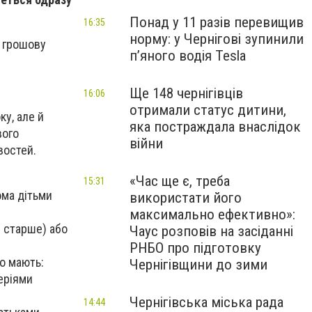
Понад у 11 разів перевищив
16:35
норму: у Чернігові зупинили
а грошову
пʼяного водія Tesla
Ще 148 чернігівців
16:06
отримали статус дитини,
у, але й
яка постраждала внаслідок
вого
війни
востей.
«Час ще є, треба
15:31
ома дітьми
використати його
максимально ефективно»:
і старше) або
Чаус розповів на засіданні
РНБО про підготовку
о мають:
Чернігівщини до зими
еріями
Чернігівська міська рада
14:44