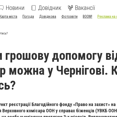
Новини
Довідник
Вакансії
Карта міста
Погода
Довідкова
Фотозвіти
BOOM!
Реклама на 
утись?
 грошову допомогу ві
р можна у Чернігові. 
сь?
ункт реєстрації Благодійного фонду «Право на захист» на
я Верховного комісара ООН у справах біженців (УВКБ ООН
ь
на
особу щомісячно
протягом
3-
х
місяців. Виплачувати