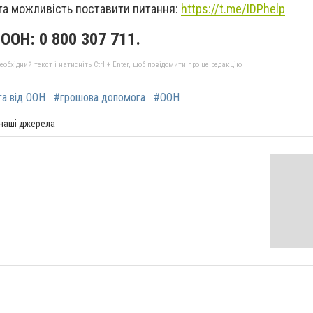
та можливість поставити питання:
https://t.me/IDPhelp
 ООН: 0 800 307 711.
бхідний текст і натисніть Ctrl + Enter, щоб повідомити про це редакцію
а від ООН
#грошова допомога
#ООН
 наші джерела