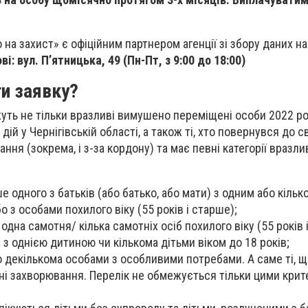
на захист» є офіційним партнером агенції зі збору даних н
ові:
вул. П’ятницька, 49
(Пн-Пт, з 9:00 до 18:00)
и заявку?
уть не тільки вразливі вимушено переміщені особи 2022 рок
дій у Чернігівській області, а також ті, хто повернувся до с
ння (зокрема, і з-за кордону) та має певні категорії вразли
е одного з батьків (або батько, або мати) з одним або кільк
бо з особами похилого віку (55 років і старше);
одна самотня/ кілька самотніх осіб похилого віку (55 років 
 з однією дитиною чи кількома дітьми віком до 18 років;
о декількома особами з особливими потребами. А саме ті, щ
ічні захворювання. Перелік не обмежується тільки цими крит