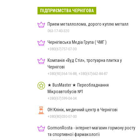
ПІДПРИЄМСТВА ЧЕРНІГОВА
Прием металлолома, дорого куплю металл
063-17-40-320
Чернігівська Медіа Група ( ЧМГ )
+380(67)757-07-30
Компанія «Вуд Стіл», тротуарна плитка у
Чернігові
+380(93)364-16-88, +380(67)662-84-87
★ BusMaster ★ Переобладнання
Мікроавтобусів №1
+380(67)599-04-04
ОН Клінік, медичний центр в Чернігові
+380(80)030-07-00
GormonRosta - інтернет-магазин гормону росту
та спортивної фармакології