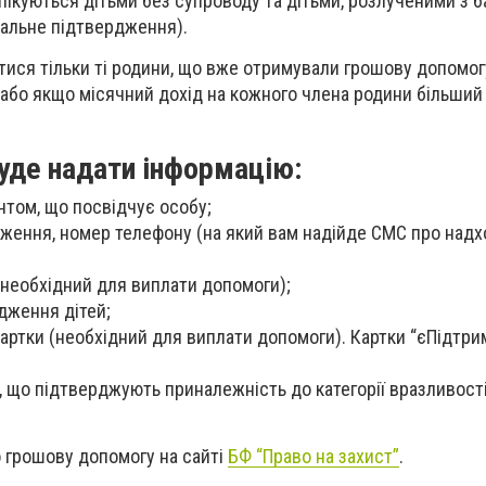
 опікуються дітьми без супроводу та дітьми, розлученими з 
тальне підтвердження).
ися тільки ті родини, що вже отримували грошову допомог
 або якщо місячний дохід на кожного члена родини більший
буде надати інформацію:
ентом, що посвідчує особу;
дження, номер телефону (на який вам надійде СМС про над
необхідний для виплати допомоги);
дження дітей;
картки (необхідний для виплати допомоги). Картки “єПідтри
, що підтверджують приналежність до категорії вразливості
 грошову допомогу на сайті
БФ “Право на захист”
.