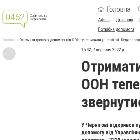
Головна
Афіша
Дозвілля
Потрібна допомога
Головна
Отримати грошову допомогу від ООН тепер можна у Чернігові. Куди зверн
15:42, 7 вересня 2022 р.
Отримати
ООН тепе
звернути
У Чернігові відкрився п
допомогу від Управлінн
допомоги -
2220
гривен