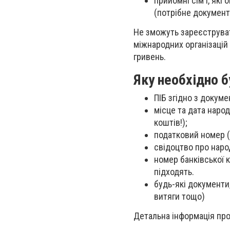
прийомні сім'ї, які
(потрібне докумен
Не зможуть зареєструват
міжнародних організацій
гривень.
Яку необхідно 
ПІБ згідно з докум
місце та дата наро
коштів!);
податковий номер (
свідоцтво про наро
номер банківської 
підходять.
будь-які документи
витяги тощо)
Детальна інформація про