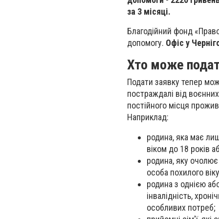
за 3 місяці.
Благодійний фонд «Право 
допомогу.
Офіс у Черніг
Хто може подат
Подати заявку тепер мож
постраждалі від воєнних 
постійного місця прожива
Наприклад:
родина, яка має лиш
віком до 18 років а
родина, яку очолює 
особа похилого віку
родина з однією аб
інвалідність, хрон
особливих потреб;