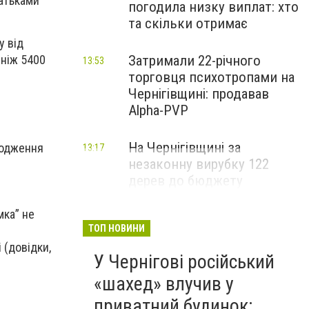
батьками
погодила низку виплат: хто
та скільки отримає
у від
 ніж 5400
Затримали 22-річного
13:53
торговця психотропами на
Чернігівщині: продавав
Alpha-PVP
На Чернігівщині за
ходження
13:17
незаконну вирубку 122
дерев до бюджету
сплатили понад 3 млн грн
мка” не
ТОП НОВИНИ
 (довідки,
У Чернігові російський
«шахед» влучив у
приватний будинок: