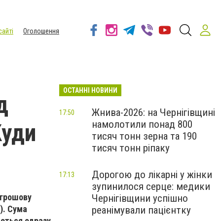
сайті
Оголошення
ОСТАННІ НОВИНИ
д
Жнива-2026: на Чернігівщині
17:50
намолотили понад 800
Куди
тисяч тонн зерна та 190
тисяч тонн ріпаку
Дорогою до лікарні у жінки
17:13
зупинилося серце: медики
 грошову
Чернігівщини успішно
). Сума
реанімували пацієнтку
меться одразу