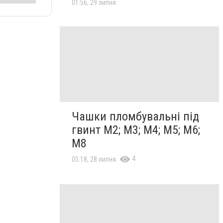
01:56, 29 липня
Чашки пломбувальні під
гвинт М2; М3; М4; М5; М6;
М8
4
05:18, 28 липня