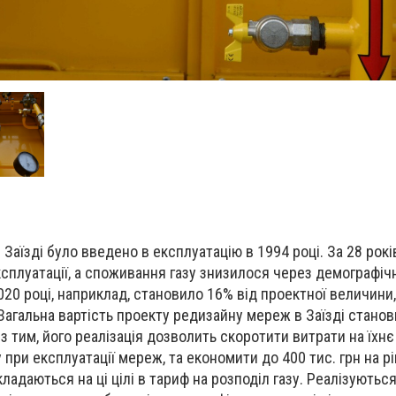
 Заїзді було введено в експлуатацію в 1994 році. За 28 рок
сплуатації, а споживання газу знизилося через демографічн
2020 році, наприклад, становило 16% від проектної величини,
Загальна вартість проекту редизайну мереж в Заїзді станов
з тим, його реалізація дозволить скоротити витрати на їхнє
 при експлуатації мереж, та економити до 400 тис. грн на рік
кладаються на ці цілі в тариф на розподіл газу. Реалізуютьс