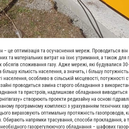
 – це оптимізація та осучаснення мереж. Проводиться він
их та матеріальних витрат на їхнє утримання, а також для
 обсягів споживання газу. Адже мережі, які будувалися 30-
 більшу кількість населення, а значить, і більшу потужність.
 населення, особливо в сільській місцевості, потужності 
зайні проводиться заміна старого обладнання з використа
ладнання та пристроїв, надлишкове обладнання виводиться 
ернігівгазу» створюють проекти редизайну на основі гідравл
ованому програмному комплексі з урахуванням технічних ха
цього вираховують оптимальну протяжність газопроводів, ка
ри. Обирають напрямки трасування, способи прокладання, а 
ь необхідного газорегулюючого обладнання – шафових газо