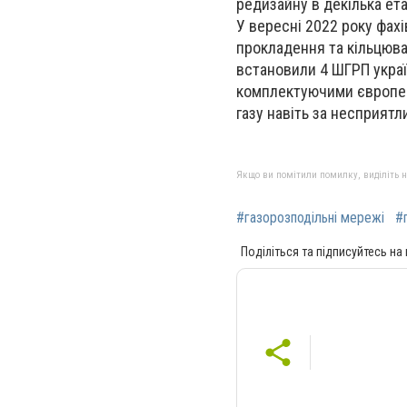
редизайну в декілька ета
У вересні 2022 року фах
прокладення та кільцюва
встановили 4 ШГРП украї
комплектуючими європей
газу навіть за несприятл
Якщо ви помітили помилку, виділіть нео
#газорозподільні мережі
#
Поділіться та підписуйтесь на