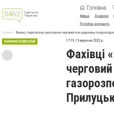
Головна
Афіша
Дозвілля
Потрібна допомога
Головна
Фахівці «Чернігівгазу» реалізували черговий етап редизайну газорозподіл
17:19, 15 вересня 2022 р.
НОВИНИ КОМПАНІЙ
Фахівці «
черговий
газорозп
Прилуцьк