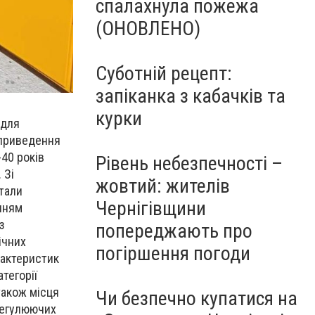
спалахнула пожежа
(ОНОВЛЕНО)
Суботній рецепт:
запіканка з кабачків та
курки
 для
 приведення
40 років
Рівень небезпечності –
 Зі
жовтий: жителів
стали
Чернігівщини
нням
з
попереджають про
ічних
погіршення погоди
рактеристик
тегорії
також місця
Чи безпечно купатися на
регулюючих