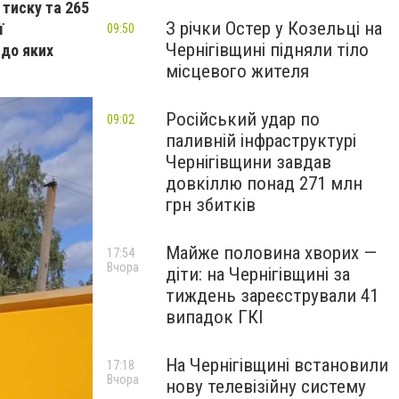
 тиску та 265
З річки Остер у Козельці на
ї
09:50
Чернігівщині підняли тіло
 до яких
місцевого жителя
Російський удар по
09:02
паливній інфраструктурі
Чернігівщини завдав
довкіллю понад 271 млн
грн збитків
Майже половина хворих —
17:54
Вчора
діти: на Чернігівщині за
тиждень зареєстрували 41
випадок ГКІ
На Чернігівщині встановили
17:18
Вчора
нову телевізійну систему