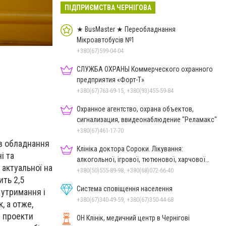
ПІДПРИЄМСТВА ЧЕРНІГОВА
★ BusMaster ★ Переобладнання
Мікроавтобусів №1
+380(67)599-04-04
СЛУЖБА ОХРАНЫ Коммерческого охранного
предприятия «Форт-Т»
+380(67)763-69-15, +380(93)455-59-84
Охранное агентство, охрана объектов,
сигнализация, ввидеонаблюдение "Реламакс"
+380(67)461-17-70
ів обладнання
Клініка доктора Сороки. Лікування:
і та
алкогольної, ігрової, тютюнової, харчової
 актуальної на
залежностей, неврозів т
+380(50)555-89-98, +380(68)072-66-40
ить 2,5
Система сповіщення населення
 утримання і
+380(67)340-49-59, +380(67)350-44-68
, а отже,
я проекти
ОН Клінік, медичний центр в Чернігові