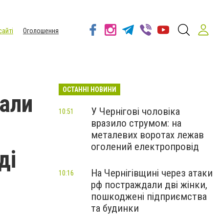
сайті
Оголошення
ОСТАННІ НОВИНИ
вали
У Чернігові чоловіка
10:51
вразило струмом: на
металевих воротах лежав
оголений електропровід
ді
На Чернігівщині через атаки
10:16
рф постраждали дві жінки,
пошкоджені підприємства
та будинки