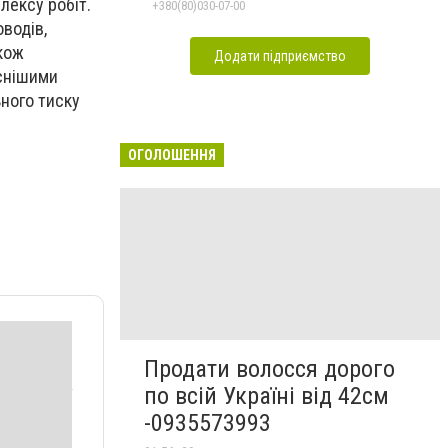
лексу робіт.
+380(80)030-07-00
водів,
кож
Додати підприємство
аснішими
ного тиску
ОГОЛОШЕННЯ
Продати волосся дорого
по всій Україні від 42см
-0935573993