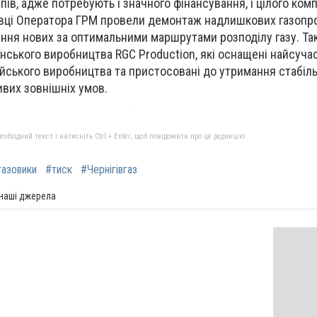
пів, адже потребують і значного фінансування, і цілого комп
івці Оператора ГРМ провели демонтаж надлишкових газопро
ння нових за оптимальними маршрутами розподілу газу. Та
нського виробництва RGC Production, які оснащені найсуч
ського виробництва та пристосовані до утримання стабіль
ивих зовнішніх умов.
бхідний текст і натисніть Ctrl + Enter, щоб повідомити про це редакцію
газовики
#тиск
#Чернігівгаз
 наші джерела