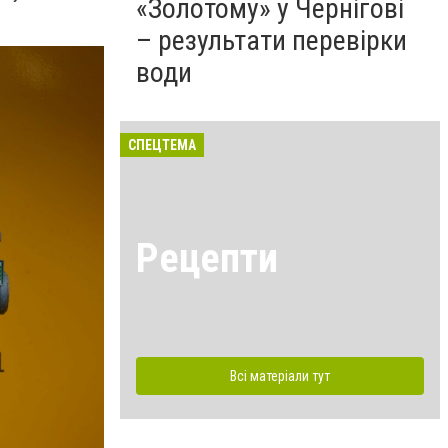
«Золотому» у Чернігові
– результати перевірки
води
СПЕЦТЕМА
Рецепти
Всі матеріали тут