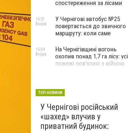
спостереження за лісами
У Чернігові автобус №25
16:31
Вчора
повертається до звичного
маршруту: коли саме
На Чернігівщині вогонь
15:54
Вчора
охопив понад 1,7 га лісу: усі
пожежі пов'язані з війною
ТОП НОВИНИ
У Чернігові російський
«шахед» влучив у
приватний будинок: