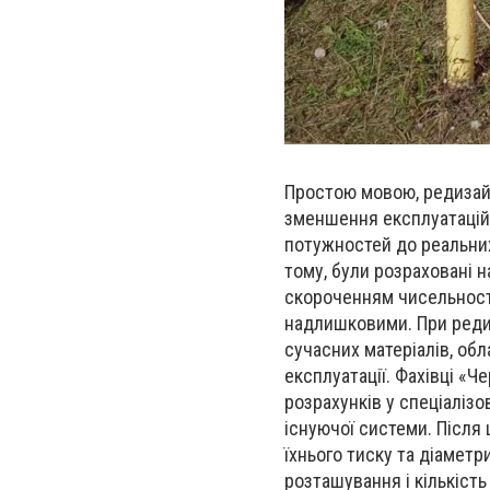
Простою мовою, редизайн
зменшення експлуатаційн
потужностей до реальних
тому, були розраховані на
скороченням чисельності
надлишковими. При реди
сучасних матеріалів, об
експлуатації. Фахівці «Ч
розрахунків у спеціаліз
існуючої системи. Після 
їхнього тиску та діамет
розташування і кількіст