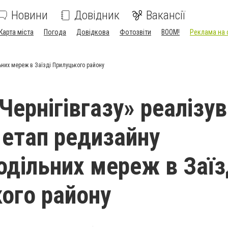
Новини
Довідник
Вакансії
Карта міста
Погода
Довідкова
Фотозвіти
BOOM!
Реклама на 
ьних мереж в Заїзді Прилуцького району
Чернігівгазу» реалізу
 етап редизайну
одільних мереж в Заїз
ого району