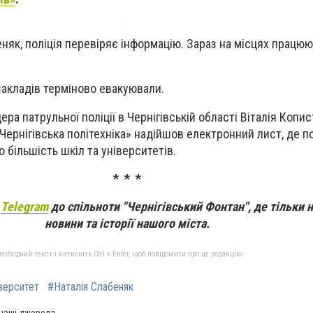
няк, поліція перевіряє інформацію. Зараз на місцях працюю
закладів терміново евакуювали.
ра патрульної поліції в Чернігівській області Віталія Копис
«Чернігівська політехніка» надійшов електронний лист, де п
о більшість шкіл та університетів.
* * *
а
Telegram
до спільноти "Чернігівський Фонтан", де тільки 
новини та історії нашого міста.
бхідний текст і натисніть Ctrl + Enter, щоб повідомити про це редакцію
верситет
#Наталія Слабеняк