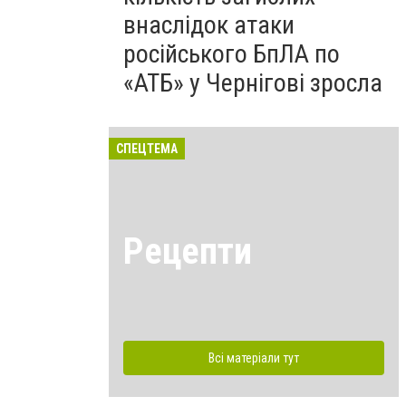
внаслідок атаки
російського БпЛА по
«АТБ» у Чернігові зросла
СПЕЦТЕМА
Рецепти
Всі матеріали тут