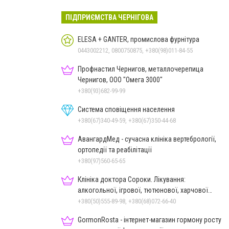
ПІДПРИЄМСТВА ЧЕРНІГОВА
ELESA + GANTER, промислова фурнітура
0443002212, 0800750875, +380(98)011-84-55
Профнастил Чернигов, металлочерепица
Чернигов, ООО "Омега 3000"
+380(93)682-99-99
Система сповіщення населення
+380(67)340-49-59, +380(67)350-44-68
АвангардМед - сучасна клініка вертебрології,
ортопедії та реабілітації
+380(97)560-65-65
Клініка доктора Сороки. Лікування:
алкогольної, ігрової, тютюнової, харчової
залежностей, неврозів т
+380(50)555-89-98, +380(68)072-66-40
GormonRosta - інтернет-магазин гормону росту