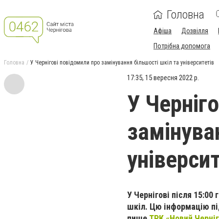
Головна
Афіша
Дозвілля
Потрібна допомога
Головна
У Чернігові повідомили про замінування більшості шкіл та університетів
17:35, 15 вересня 2022 р.
У Черніг
замінува
університ
У Чернігові після 15:0
шкіл. Цю інформацію пі
пише
ТРК «Новий Черніг