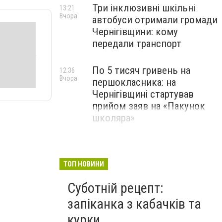
Три інклюзивні шкільні
13:21
Вчора
автобуси отримали громади
Чернігівщини: кому
передали транспорт
По 5 тисяч гривень на
12:36
Вчора
першокласника: на
Чернігівщині стартував
прийом заяв на «Пакунок
школяра»
ТОП НОВИНИ
Суботній рецепт:
запіканка з кабачків та
курки