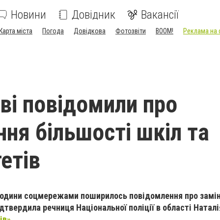
Новини
Довідник
Вакансії
Карта міста
Погода
Довідкова
Фотозвіти
BOOM!
Реклама на 
ові повідомили про
ння більшості шкіл та
етів
0 години соцмережами поширилось повідомлення про замі
дтвердила речниця Національної поліції в області Наталі
ів»
.