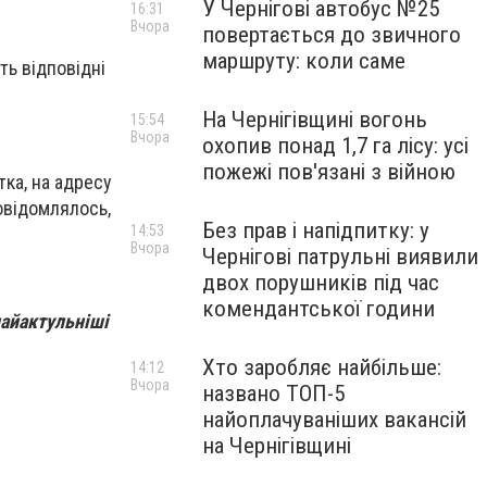
У Чернігові автобус №25
16:31
Вчора
повертається до звичного
маршруту: коли саме
ть відповідні
На Чернігівщині вогонь
15:54
Вчора
охопив понад 1,7 га лісу: усі
пожежі пов'язані з війною
тка, на адресу
овідомлялось,
Без прав і напідпитку: у
14:53
Вчора
Чернігові патрульні виявили
двох порушників під час
комендантської години
найактульніші
Хто заробляє найбільше:
14:12
Вчора
названо ТОП-5
найоплачуваніших вакансій
на Чернігівщині