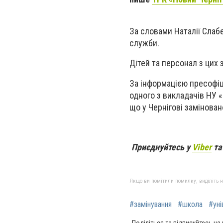
За словами Наталії Слабе
служби.
Дітей та персонал з цих 
За інформацією пресофіце
одного з викладачів НУ 
що у Чернігові замінован
Приєднуйтесь у
Viber
т
Якщо ви помітили помилку, виділіть нео
#замінування
#школа
#уні