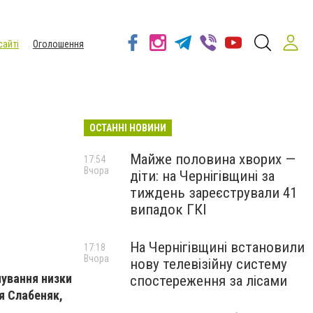
сайті
Оголошення
ОСТАННІ НОВИНИ
Майже половина хворих —
17:54
Вчора
діти: на Чернігівщині за
тиждень зареєстрували 41
випадок ГКІ
На Чернігівщині встановили
17:18
Вчора
нову телевізійну систему
нування низки
спостереження за лісами
я Слабеняк,