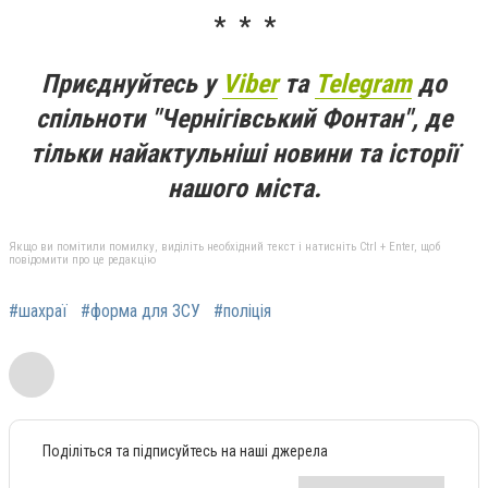
* * *
Приєднуйтесь у
Viber
та
Telegram
до
спільноти "Чернігівський Фонтан", де
тільки найактульніші новини та історії
нашого міста.
Якщо ви помітили помилку, виділіть необхідний текст і натисніть Ctrl + Enter, щоб
повідомити про це редакцію
#шахраї
#форма для ЗСУ
#поліція
Поділіться та підписуйтесь на наші джерела