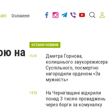
сайті
Оголошення
ОСТАННІ НОВИНИ
ою на
Дмитра Горнова,
15:41
колишнього звукорежисера
Суспільного, посмертно
нагородили орденом «За
мужність»
На Чернігівщині відкрили
14:25
понад 3 тисячі проваджень
через борги за комуналку