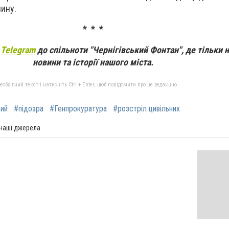
чину.
* * *
а
Telegram
до спільноти "Чернігівський Фонтан", де тільки 
новини та історії нашого міста.
бхідний текст і натисніть Ctrl + Enter, щоб повідомити про це редакцію
вий
#підозра
#Генпрокуратура
#розстріл цивільних
 наші джерела