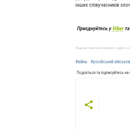
інших співучасників зло
Приєднуйтесь у
Viber
т
Якщо ви помітили помилку, виділіть нео
#війна
#російський військо
Поділіться та підписуйтесь на