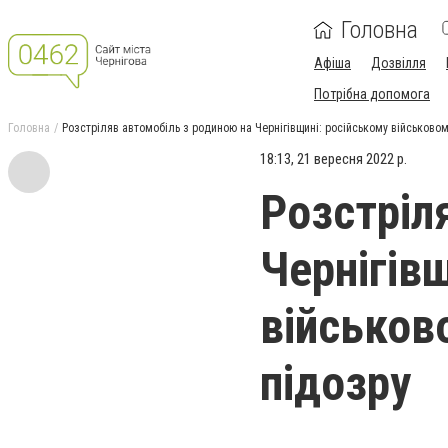
Головна
Афіша
Дозвілля
Потрібна допомога
Головна
Розстріляв автомобіль з родиною на Чернігівщині: російському військово
18:13, 21 вересня 2022 р.
Розстріл
Чернігів
військов
підозру