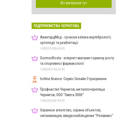
Всі матеріали тут
ПІДПРИЄМСТВА ЧЕРНІГОВА
АвангардМед - сучасна клініка вертебрології,
ортопедії та реабілітації
+380(97)560-65-65
GormonRosta - інтернет-магазин гормону росту
та спортивної фармакології
+380(93)144-34-44
hotline.finance: Сервіс Онлайн Страхування
Профнастил Чернигов, металлочерепица
Чернигов, ООО "Омега 3000"
+380(93)682-99-99
Охранное агентство, охрана объектов,
сигнализация, ввидеонаблюдение "Реламакс"