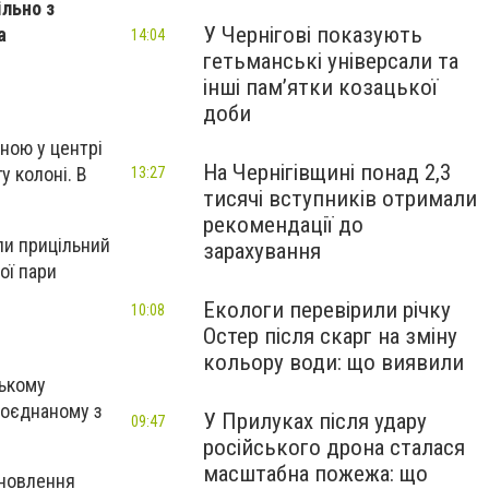
ільно з
У Чернігові показують
а
14:04
гетьманські універсали та
інші пам’ятки козацької
доби
ною у центрі
На Чернігівщині понад 2,3
у колоні. В
13:27
тисячі вступників отримали
рекомендації до
ли прицільний
зарахування
ої пари
Екологи перевірили річку
10:08
Остер після скарг на зміну
кольору води: що виявили
ському
поєднаному з
У Прилуках після удару
09:47
російського дрона сталася
масштабна пожежа: що
ановлення