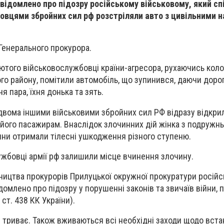
відомлено про підозру російському військовому, який сп
вцями збройних сил рф розстріляли авто з цивільними н
Генерального прокурора.
лютого військовослужбовці країни-агресора, рухаючись коло
го району, помітили автомобіль, що зупинився, даючи дорог
 пара, їхня донька та зять.
двома іншими військовими збройних сил РФ відразу відкри
 його пасажирам. Внаслідок злочинних дій жінка з подружнь
дини отримали тілесні ушкодження різного ступеню.
ужбовці армії рф залишили місце вчинення злочину.
ництва прокурорів Прилуцької окружної прокуратури росій
домлено про підозру у порушенні законів та звичаїв війни, 
ст. 438 КК України).
 триває. Також вживаються всі необхідні заходи щодо вст