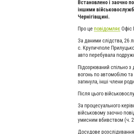
Встановлено і заочно по
іншими військовослужбо
Чернігівщині.
Про це
повідомляє
Офіс 
За даними слідства, 26 
с. Крупичполе Прилуцько
авто перебувала подружня
Підозрюваний спільно з 
вогонь по автомобілю та
загинула, інші члени ро
Після цього військовосл
За процесуального керів
військовому заочно пові
умисним вбивством (ч. 2 
Досудове розслідування