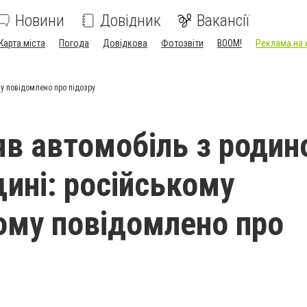
Новини
Довідник
Вакансії
Карта міста
Погода
Довідкова
Фотозвіти
BOOM!
Реклама на 
му повідомлено про підозру
яв автомобіль з родин
щині: російському
ому повідомлено про