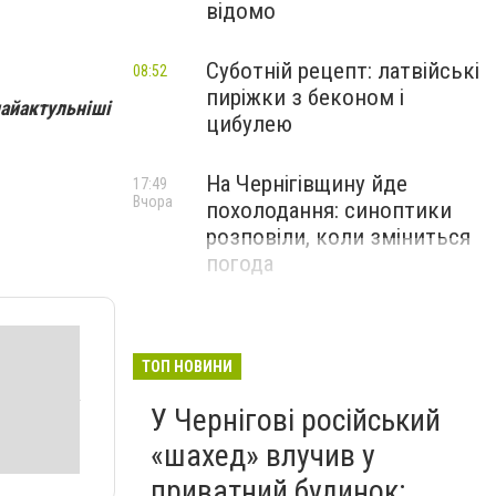
відомо
Суботній рецепт: латвійські
08:52
пиріжки з беконом і
найактульніші
цибулею
На Чернігівщину йде
17:49
Вчора
похолодання: синоптики
розповіли, коли зміниться
погода
ТОП НОВИНИ
У Чернігові російський
«шахед» влучив у
приватний будинок: