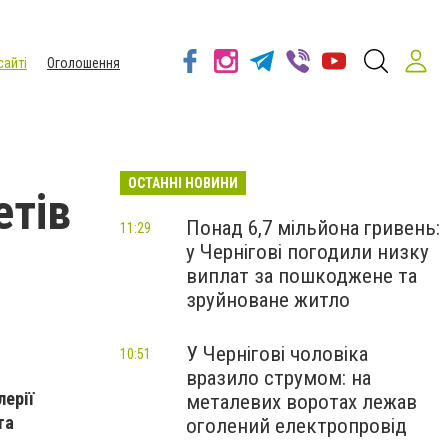
сайті
Оголошення
ОСТАННІ НОВИНИ
етів
Понад 6,7 мільйона гривень:
11:29
у Чернігові погодили низку
виплат за пошкоджене та
зруйноване житло
У Чернігові чоловіка
10:51
вразило струмом: на
лерії
металевих воротах лежав
та
оголений електропровід