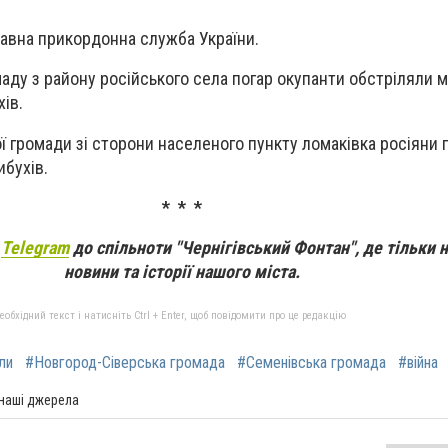
авна прикордонна служба України.
аду з району російського села погар окупанти обстріляли 
хів.
ї громади зі сторони населеного пункту ломаківка росіяни г
ибухів.
* * *
а
Telegram
до спільноти "Чернігівський Фонтан", де тільки 
новини та історії нашого міста.
бхідний текст і натисніть Ctrl + Enter, щоб повідомити про це редакцію
ли
#Новгород-Сіверська громада
#Семенівська громада
#війна
 наші джерела