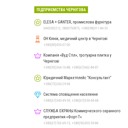
ПІДПРИЄМСТВА ЧЕРНІГОВА
ELESA + GANTER, промислова фурнітура
0443002212, 0800750875, +380(98)011-84-55
ОН Клінік, медичний центр в Чернігові
+380(80)030-07-00
Компанія «Вуд Стіл», тротуарна плитка у
Чернігові
+380(93)364-16-88, +380(67)662-84-87
Юридичний Маркетплейс "Консультант"
+380(73)260-29-94
Система сповіщення населення
+380(67)340-49-59, +380(67)350-44-68
СЛУЖБА ОХРАНЫ Коммерческого охранного
предприятия «Форт-Т»
+380(67)763-69-15, +380(93)455-59-84