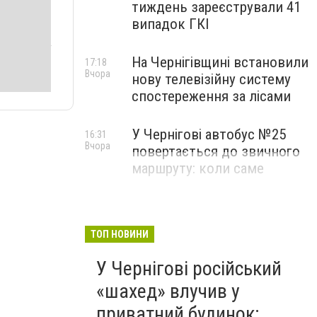
тиждень зареєстрували 41
випадок ГКІ
На Чернігівщині встановили
17:18
Вчора
нову телевізійну систему
спостереження за лісами
У Чернігові автобус №25
16:31
Вчора
повертається до звичного
маршруту: коли саме
ТОП НОВИНИ
У Чернігові російський
«шахед» влучив у
приватний будинок: