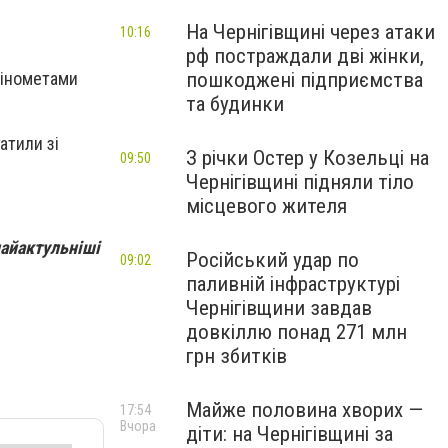
На Чернігівщині через атаки
10:16
рф постраждали дві жінки,
пошкоджені підприємства
мінометами
та будинки
атили зі
З річки Остер у Козельці на
09:50
Чернігівщині підняли тіло
місцевого жителя
найактульніші
Російський удар по
09:02
паливній інфраструктурі
Чернігівщини завдав
довкіллю понад 271 млн
грн збитків
Майже половина хворих —
17:54
Вчора
діти: на Чернігівщині за