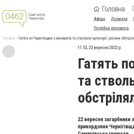
Головна
Афіша
Дозвілля
Потрібна допомога
Головна
Гатять по Чернігівщині з мінометів та ствольної артилерії: росіяни обстрі
11:52, 23 вересня 2022 р.
Гатять по
та стволь
обстріля
22 вересня загарбники з
прикордоння Чернігівщ
Семенівська громади.