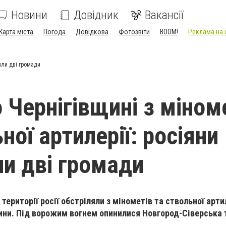
Новини
Довідник
Вакансії
Карта міста
Погода
Довідкова
Фотозвіти
BOOM!
Реклама на 
ляли дві громади
 Чернігівщині з міном
ної артилерії: росіяни
ли дві громади
 території росії обстріляли з мінометів та ствольної арти
ини. Під ворожим вогнем опинилися Новгород-Сіверська 