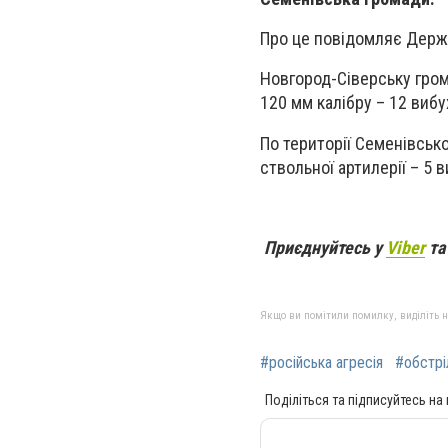
Про це повідомляє Держ
Новгород-Сіверську гром
120 мм калібру – 12 вибу
По території Семенівсько
ствольної артилерії – 5 в
Приєднуйтесь у
Viber
т
Якщо ви помітили помилку, виділіть нео
#російська агресія
#обстрі
Поділіться та підписуйтесь на