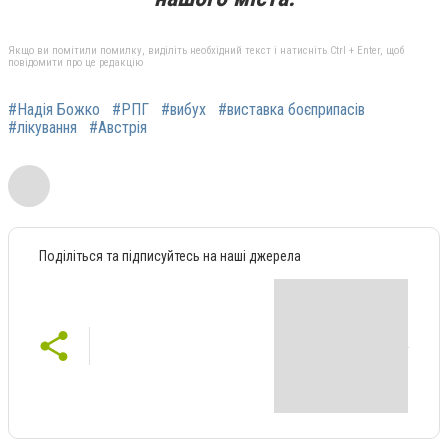
Якщо ви помітили помилку, виділіть необхідний текст і натисніть Ctrl + Enter, щоб
повідомити про це редакцію
#Надія Божко
#РПГ
#вибух
#виставка боєприпасів
#лікування
#Австрія
Поділіться та підписуйтесь на наші джерела