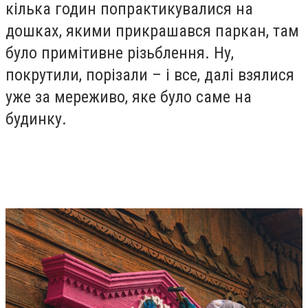
кілька годин попрактикувалися на
дошках, якими прикрашався паркан, там
було примітивне різьблення. Ну,
покрутили, порізали – і все, далі взялися
уже за мереживо, яке було саме на
будинку.