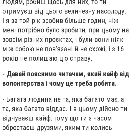
людям, робиш щось для них, то ти
отримуєш від цього величезну насолоду.
І я за той рік зробив більше годин, ніж
мені потрібно було зробити, при цьому на
зовсім різних проєктах, і були вони ніяк
між собою не пов’язані й не схожі, і з 16
років не полишаю цю справу.
- Давай пояснимо читачам, який кайф від
волонтерства і чому це треба робити.
- Багата людина не та, яка багато має, а
та, яка багато віддає. І в цьому дійсно ти
відчуваєш кайф, тому що ти з часом
обростаєш друзями, яким ти колись