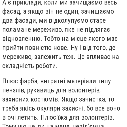
А є приклади, коли ми зачищаємо весь
фасад, а якщо він не один, зачищаємо
два фасади, ми відколупуємо старе
поламане мереживо, яке не підлягає
відновленню. Тобто на місце якого має
прийти повністю нове. Ну і від того, де
мереживо, залежить теж. Це впливає на
складність роботи.
Плюс фарба, витратні матеріали типу
пензлів, рукавиць для волонтерів,
захисних костюмів. Якщо зачистка, то
треба якісь окуляри захисні, бо все воно
в очі летить. Плюс їжа для волонтерів.
Тому що це, як на мене, невід’ємна