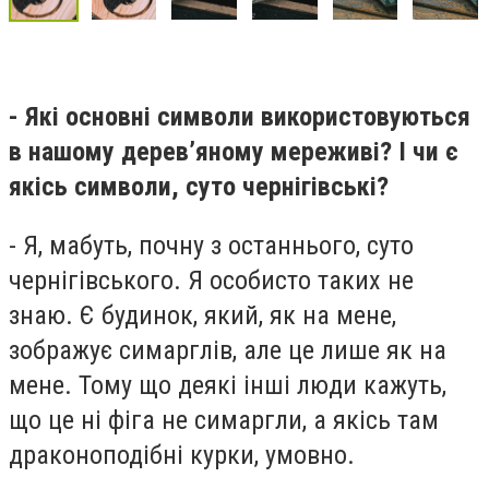
- Які основні символи використовуються
в нашому деревʼяному мереживі? І чи є
якісь символи, суто чернігівські?
- Я, мабуть, почну з останнього, суто
чернігівського. Я особисто таких не
знаю. Є будинок, який, як на мене,
зображує симарглів, але це лише як на
мене. Тому що деякі інші люди кажуть,
що це ні фіга не симаргли, а якісь там
драконоподібні курки, умовно.