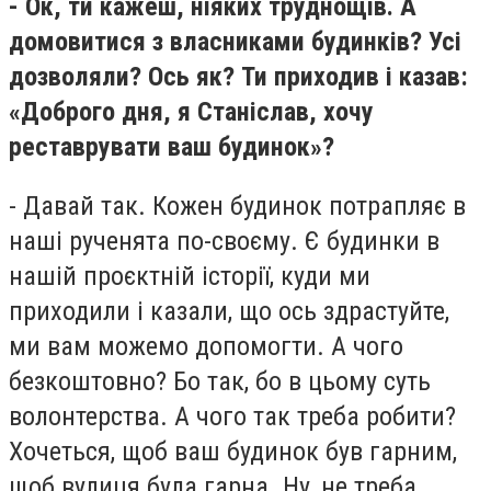
- Ок, ти кажеш, ніяких труднощів. А
домовитися з власниками будинків? Усі
дозволяли? Ось як? Ти приходив і казав:
«Доброго дня, я Станіслав, хочу
реставрувати ваш будинок»?
- Давай так. Кожен будинок потрапляє в
наші рученята по-своєму. Є будинки в
нашій проєктній історії, куди ми
приходили і казали, що ось здрастуйте,
ми вам можемо допомогти. А чого
безкоштовно? Бо так, бо в цьому суть
волонтерства. А чого так треба робити?
Хочеться, щоб ваш будинок був гарним,
щоб вулиця була гарна. Ну, не треба