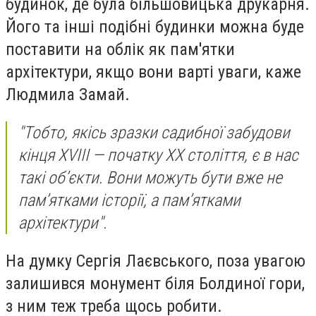
будинок, де була більшовицька друкарня.
Його та інші подібні будинки можна буде
поставити на облік як пам'ятки
архітектури, якщо вони варті уваги, каже
Людмила Замай.
"Тобто, якісь зразки садибної забудови
кінця XVIII — початку XX століття, є в нас
такі об’єкти. Вони можуть бути вже не
пам’ятками історії, а пам’ятками
архітектури".
На думку Сергія Лаєвського, поза увагою
залишився монумент біля Болдиної гори,
з ним теж треба щось робити.