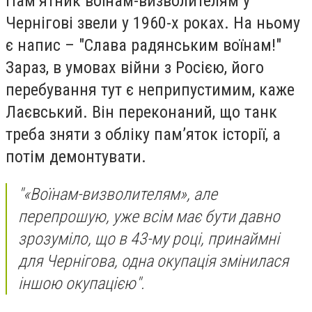
Пам’ятник воїнам-визволителям у
Чернігові звели у 1960-х роках. На ньому
є напис – "Слава радянським воїнам!"
Зараз, в умовах війни з Росією, його
перебування тут є неприпустимим, каже
Лаєвський. Він переконаний, що танк
треба зняти з обліку пам’яток історії, а
потім демонтувати.
"«Воїнам-визволителям», але
перепрошую, уже всім має бути давно
зрозуміло, що в 43-му році, принаймні
для Чернігова, одна окупація змінилася
іншою окупацією".