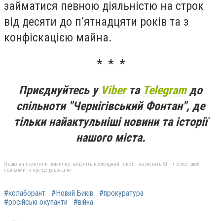
займатися певною діяльністю на строк
від десяти до п’ятнадцяти років та з
конфіскацією майна.
* * *
Приєднуйтесь у
Viber
та
Telegram
до
спільноти "Чернігівський Фонтан", де
тільки найактульніші новини та історії
нашого міста.
Якщо ви помітили помилку, виділіть необхідний текст і натисніть Ctrl + Enter, щоб
повідомити про це редакцію
#колаборант
#Новий Биків
#прокуратура
#російські окупанти
#війна