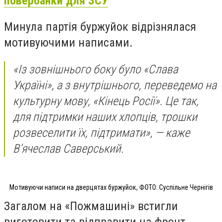
повербанки для ЗСУ
Минула партія буржуйок відрізнялася
мотивуючими написами.
«Із зовнішнього боку було «Слава
Україні», а з внутрішнього, переведемо на
культурну мову, «Кінець Росії». Це так,
для підтримки наших хлопців, трошки
розвеселити їх, підтримати», — каже
В’ячеслав Саверський.
Мотивуючи написи на дверцятах буржуйок, ФОТО: Суспільне Чернігів
Загалом на «Пожмашині» встигли
виготовити та відправити на фронт