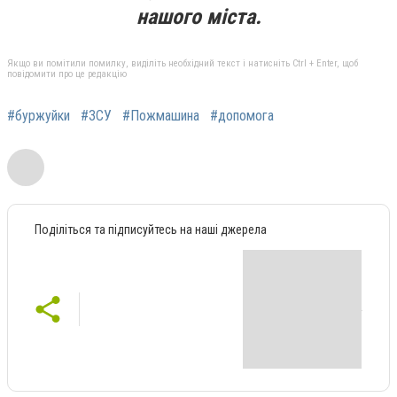
нашого міста.
Якщо ви помітили помилку, виділіть необхідний текст і натисніть Ctrl + Enter, щоб
повідомити про це редакцію
#буржуйки
#ЗСУ
#Пожмашина
#допомога
Поділіться та підписуйтесь на наші джерела