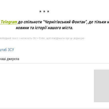
* * *
а
Telegram
до спільноти "Чернігівський Фонтан", де тільки 
новини та історії нашого міста.
бхідний текст і натисніть Ctrl + Enter, щоб повідомити про це редакцію
штаб ЗСУ
 наші джерела