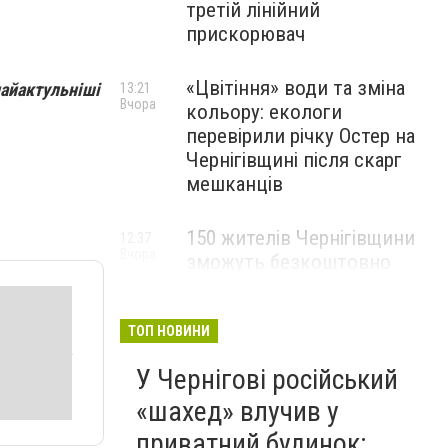
третій лінійний
прискорювач
«Цвітіння» води та зміна
найактульніші
13:21
Вчора
кольору: екологи
перевірили річку Остер на
Чернігівщині після скарг
мешканців
150 жителів Чернігівщини
12:37
Вчора
зможуть безкоштовно
опанувати професію
електрика
ТОП НОВИНИ
У Чернігові російський
«шахед» влучив у
приватний будинок: