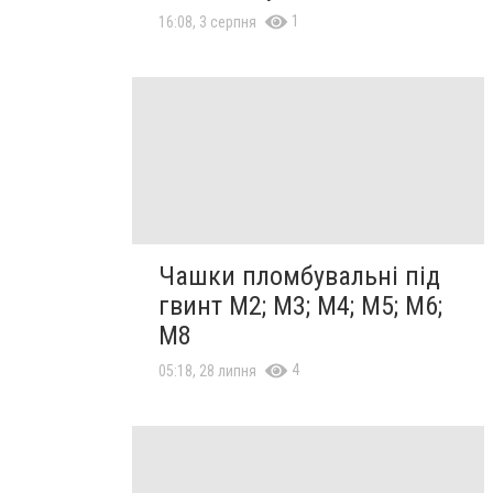
1
16:08, 3 серпня
Чашки пломбувальні під
гвинт М2; М3; М4; М5; М6;
М8
4
05:18, 28 липня