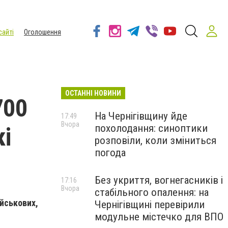
сайті
Оголошення
ОСТАННІ НОВИНИ
700
На Чернігівщину йде
17:49
Вчора
похолодання: синоптики
кі
розповіли, коли зміниться
погода
Без укриття, вогнегасників і
17:16
Вчора
стабільного опалення: на
ійськових,
Чернігівщині перевірили
модульне містечко для ВПО