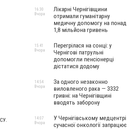
Лікарні Чернігівщини
16:30
Вчора
отримали гуманітарну
медичну допомогу на понад
1,8 мільйона гривень
Перегрілася на сонці: у
15:41
Вчора
Чернігові патрульні
допомогли пенсіонерці
дістатися додому
За одного незаконно
14:54
Вчора
виловленого рака — 3332
гривні: на Чернігівщині
вводять заборону
У Чернігівському медцентрі
14:07
ЗСУ.
Вчора
сучасної онкології запрацює