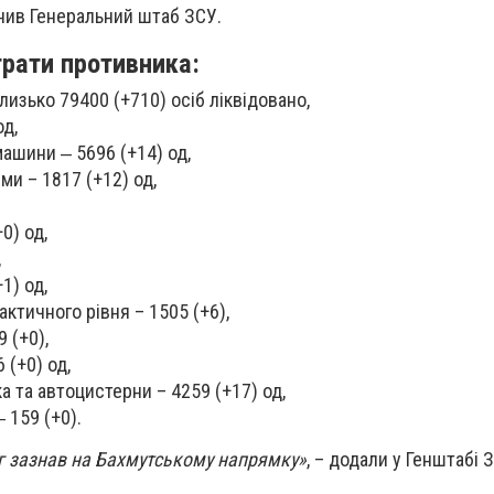
нив Генеральний штаб ЗСУ.
трати противника:
лизько 79400 (+710) осіб ліквідовано,
од,
машини ‒ 5696 (+14) од,
ми – 1817 (+12) од,
0) од,
,
1) од,
ктичного рівня – 1505 (+6),
 (+0),
 (+0) од,
а та автоцистерни – 4259 (+17) од,
 159 (+0).
г зазнав на Бахмутському напрямку»
, – додали у Генштабі 