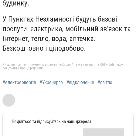
будинку.
У Пунктах Незламності будуть базові
послуги: електрика, мобільний зв’язок та
інтернет, тепло, вода, аптечка.
Безкоштовно і цілодобово.
Якщо ви помітили помилку, виділіть необхідний текст і натисніть Ctrl + Enter, щоб
повідомити про це редакцію
#електроенергія
#Укренерго
#відключення
#світло
Поділіться та підписуйтесь на наші джерела