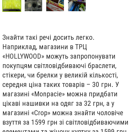
Знайти такі речі досить легко.
Наприклад, магазини в ТРЦ
«HOLLYWOOD» можуть запропонувати
покупцям світловідбиваючі браслети,
стікери, чи брелки у великій кількості,
середня ціна таких товарів – 30 грн. У
магазині «Monpacie» можна придбати
цікаві нашивки на одяг за 32 грн, а у
магазині «Crop» можна знайти чоловіче
взуття за 1599 грн зі світловідбиваючими
елементами та жіночу куртку за 1599 грн,