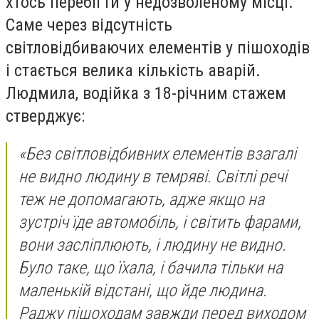
хтось перебігти у недозволеному місці.
Саме через відсутність
світловідбиваючих елементів у пішоходів
і стається велика кількість аварій.
Людмила, водійка з 18-річним стажем
стверджує:
«Без світловідбивних елементів взагалі
не видно людину в темряві. Світлі речі
теж не допомагають, адже якщо на
зустріч їде автомобіль, і світить фарами,
вони засліплюють, і людину не видно.
Було таке, що їхала, і бачила тільки на
маленькій відстані, що йде людина.
Раджу пішоходам завжди перед виходом