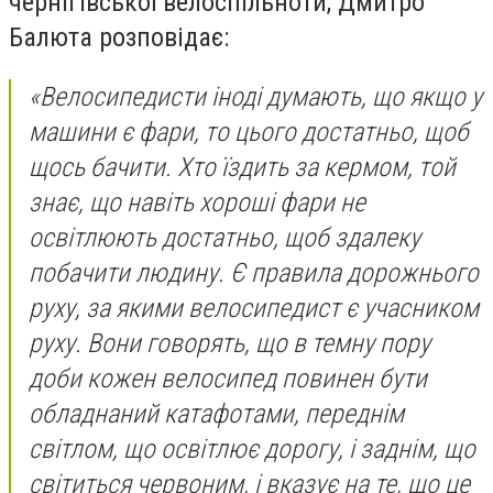
чернігівської велоспільноти, Дмитро
Балюта розповідає:
«Велосипедисти іноді думають, що якщо у
машини є фари, то цього достатньо, щоб
щось бачити. Хто їздить за кермом, той
знає, що навіть хороші фари не
освітлюють достатньо, щоб здалеку
побачити людину. Є правила дорожнього
руху, за якими велосипедист є учасником
руху. Вони говорять, що в темну пору
доби кожен велосипед повинен бути
обладнаний катафотами, переднім
світлом, що освітлює дорогу, і заднім, що
світиться червоним, і вказує на те, що це